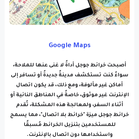
Google Maps
أصبحت خرائط جوجل أداةً لا غنى عنها للملاحة،
سواءً كنت تستكشف مدينةً جديدةً أو تسافر إلى
أماكن غير مألوفة، ومع ذلك، قد يكون اتصال
الإنترنت غير موثوق، خاصةً في المناطق النائية أو
أثناء السفر، ولمعالجة هذه المشكلة، تُقدم
خرائط جوجل ميزة "خرائط بلا اتصال"، مما يسمح
للمستخدمين بتنزيل الخرائط مُسبقًا
واستخدامها دون اتصال بالإنترنت.