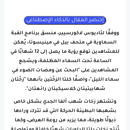
ووفقًا لثاديوس لاكورسيير، منسق برنامج القبة
السماوية في متحف بيل في مينيسوتا، يُمكن
للمشاهدين توقع رؤية ما يصل إلى 12 شهابًا في
الساعة تحت السماء المظلمة، ويشجع
المشاهدين على "البحث عن ومضات الضوء في
سماء الليل"، واصفًا كلتا الزخّتين بأنهما "زخّتان
شهابيتيتان كلاسيكيتان رائعتان".
وتشتهر زخات شهب ألفا الجدي بشكل خاص
بشهبها البطيئة الحركة التي قد تترك وراءها
ذيولًا طويلة، مما يزيد من روعة العرض، وكما
تُنتج زخات دلتا الدلويات شهبًا خافتة ومتواصلة
تميل إلى الإشعاع من الجزء الجنوبي من