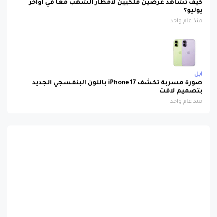
منذ عام واحد
ابل
صورة مسربة تكشف iPhone 17 باللون البنفسجي الجديد
بتصميم لافت
منذ عام واحد