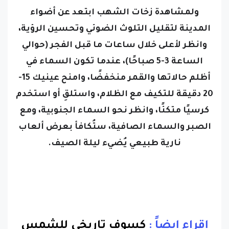
المدينة لتقليل التلوث الضوئي وتحسين الرؤية،
و
انظر لأعلى خلال ساعات ما قبل الفجر (حوالي
الساعة 3-5 صباحًا)، عندما تكون السماء في
أظلم حالاتها والقمر منخفضًا، و
امنح عينيك 15-
20 دقيقة للتكيف مع الظلام، و
استلقِ أو استخدم
كرسيًا متكئًا، وانظر نحو السماء الجنوبية،
ومع
الصبر والسماء الصافية، ستُكافأ بعرض ألعاب
نارية طبيعي يُضيء ليلة الصيف.
إقراء إيضاً :
كسوف تاريخى للشمس