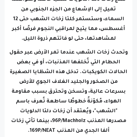
السماء،
وستستمر كلتا زخات الشهب حتى 12
أغسطس، مما يتيح لمراقبي النجوم فرصًا أكبر
لمشاهدتها، حتى لو فاتتهم ذروة الليل.
وتحدث زخات الشهب عندما تمر الأرض عبر حقول
الحطام التي تُخلفها المذنبات، أو في بعض
الحالات الكويكبات. تدخل هذه الشظايا الصغيرة
من الصخور والجليد الغلاف الجوي للأرض
بسرعات عالية، وتسخن وتحترق بسبب مقاومة
الهواء، مُكوّنةً خطوطًا ساطعة تُعرف باسم
"الشهب"،
ويُعتقد أن زخات دلتا الدلويات
مصدرها المذنب 96P/Machholz، بينما تأتي زخات
ألفا الجدي من المذنب 169P/NEAT.
ولمشاهدة زخات الشهب ا
بتعد عن أضواء