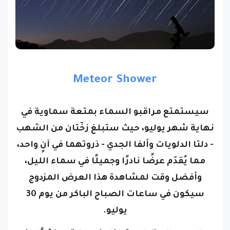
Meteor Shower
سيستمتع مراقبو السماء بمتعة سماوية في
نهاية شهر يوليو، حيث ستبلغ زخّتان من الشهب
- دلتا الدلويات وألفا الجدي - ذروتهما في آنٍ واحد،
مما يُقدّم عرضًا نادرًا وجميلًا في سماء الليل،
وأفضل وقت لمشاهدة هذا العرض المزدوج
سيكون في ساعات الصباح الباكر من يوم 30
يوليو.
ولحسن الحظ، لن يتداخل ضوء القمر كثيرًا، إذ