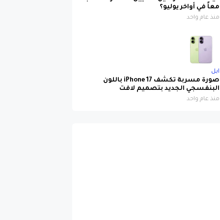
معاً في أواخر يوليو؟
منذ عام واحد
ابل
صورة مسربة تكشف iPhone 17 باللون
البنفسجي الجديد بتصميم لافت
منذ عام واحد