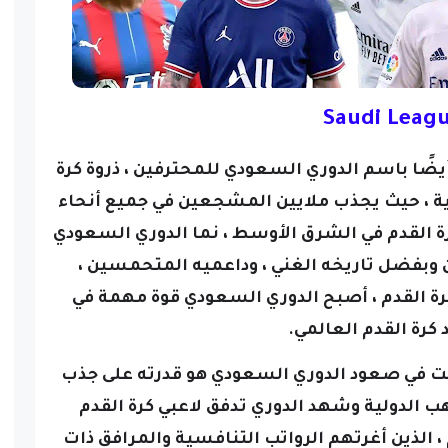
Saudi Leag
ضًا باسم الدوري السعودي للمحترفين ، ذروة كرة
ية ، حيث يجذب ملايين المشجعين في جميع أنحاء
ة القدم في الشرق الأوسط ، نما الدوري السعودي
 وبفضل تاريخه الغني ، وداعميه المتحمسين ،
كرة القدم ، أصبح الدوري السعودي قوة مهمة في
رة القدم العالمي.
مت في صعود الدوري السعودي هو قدرته على جذب
اهب الدولية وشهد الدوري تدفق لاعبي كرة القدم
 الذين أغرتهم الرواتب التنافسية والمرافق ذات