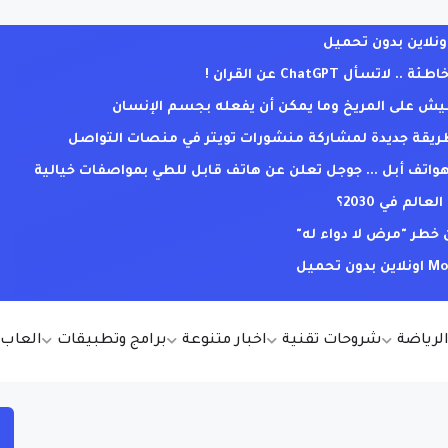
ل ChatGPT عن القران !
يش على المريخ وما يمكن أن يفعله بجسم الإنسان
. طريقة جديدة لمشاركة منشورات تويتر في منصات التواصل
ف أبل ... جوجل تعلن عن هاتف قابل للطي بمواصفات خيالية
لم في 2030؟
خطر "مرض لا دواء له"
الرياضة
شروحات تقنية
اخبار متنوعة
برامج وتطبيقات
العاب أ