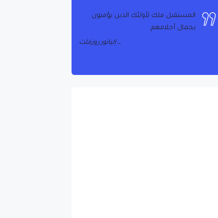
المستقبل ملك لأولئك الذين يؤمنون
بجمال أحلامهم.
إليانور روزفلت