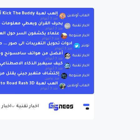
إلعب لعبة Kick The Buddy أونلاين بدون تحميل
العاب أونلاين
منذ 3 أعوام
يحرف القران ويعطي معلومات خاطئة .. لاتسأ
اخبار تقنية
منذ 3 أعوام
علماء يكشفون السر حول الع
اخبار متنوعة
منذ 3 أعوام
ادوات تحويل التغريدات الى صور ..
تويتر
منذ 3 أعوام
أفضل من هواتف سامسونج وهوات
اخبار تقنية
منذ 3 أعوام
كيف سيغير الذكاء الاصطناعي العا
اخبار تقنية
منذ 3 أعوام
إكتشاف متغير جيني يقلل من 
اخبار متنوعة
منذ عامين
العب لعبة Moto Road Rash 3D اونلاين بدون تحميل
العاب أونلاين
منذ 3 أعوام
اخبار تقنية
اخبار 