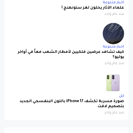
اخبار متنوعة
علماء الآثار يحلون لغز ستونهنج !
منذ عام واحد
اخبار متنوعة
كيف تشاهد عرضين فلكيين لأمطار الشهب معاً في أواخر
يوليو؟
منذ عام واحد
ابل
صورة مسربة تكشف iPhone 17 باللون البنفسجي الجديد
بتصميم لافت
منذ عام واحد