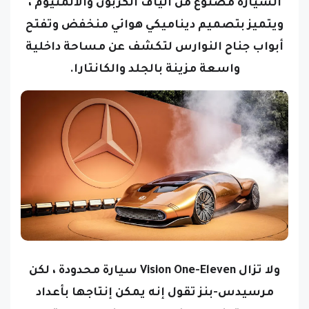
السيارة مصنوع من ألياف الكربون والألمنيوم ،
ويتميز بتصميم ديناميكي هوائي منخفض وتفتح
أبواب جناح النوارس لتكشف عن مساحة داخلية
واسعة مزينة بالجلد والكانتارا.
ولا تزال Vision One-Eleven سيارة محدودة ، لكن
مرسيدس-بنز تقول إنه يمكن إنتاجها بأعداد