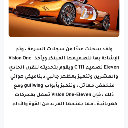
ولقد سجلت عددًا من سجلات السرعة ، وتم
الإشادة بها لتصميمها المبتكر ويأخذ Vision One-
Eleven تصميم C 111 ويقوم بتحديثه للقرن الحادي
والعشرين وتتميز بمظهر جانبي ديناميكي هوائي
منخفض مماثل ، وتتميز بأبواب gullwing ومع
ذلك ، فإن Vision One-Eleven تعمل بمحركات
كهربائية ، مما يمنحها المزيد من القوة والأداء.