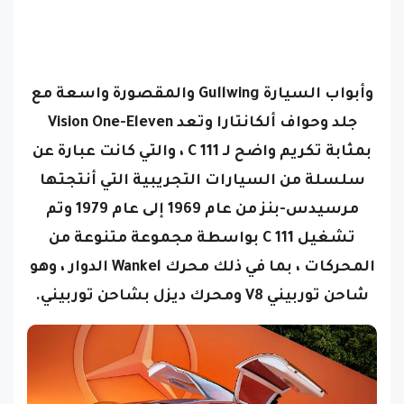
وأبواب السيارة Gullwing
والمقصورة واسعة مع
جلد وحواف ألكانتارا
وتعد Vision One-Eleven
بمثابة تكريم واضح لـ C 111 ، والتي كانت عبارة عن
سلسلة من السيارات التجريبية التي أنتجتها
مرسيدس-بنز من عام 1969 إلى عام 1979 وتم
تشغيل C 111 بواسطة مجموعة متنوعة من
المحركات ، بما في ذلك محرك Wankel الدوار ، وهو
شاحن توربيني V8 ومحرك ديزل بشاحن توربيني.