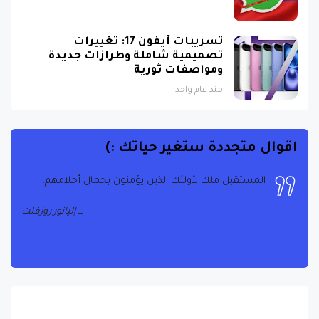
تسريبات آيفون 17: تغييرات
تصميمية شاملة وطرازات جديدة
ومواصفات ثورية
منذ عام واحد
اقوال متجددة ستغير حياتك :)
المستقبل ملك لأولئك الذين يؤمنون بجمال أحلامهم.
إليانور روزفلت