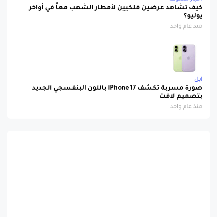
كيف تشاهد عرضين فلكيين لأمطار الشهب معاً في أواخر
يوليو؟
منذ عام واحد
ابل
صورة مسربة تكشف iPhone 17 باللون البنفسجي الجديد
بتصميم لافت
منذ عام واحد