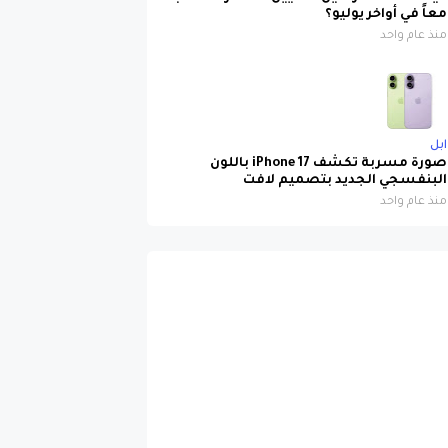
معاً في أواخر يوليو؟
منذ عام واحد
ابل
صورة مسربة تكشف iPhone 17 باللون
البنفسجي الجديد بتصميم لافت
منذ عام واحد