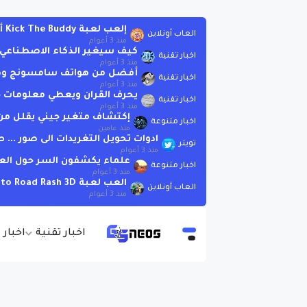
إلعب لعبة Kick The Buddy أونلاين بدون تحميل
العاب أونلاين
منذ 3 أعوام
كيف سيغير الذكاء الاصطناعي العا
اخبار تقنية
منذ 3 أعوام
أفضل من هواتف سامسونج وهوات
اخبار تقنية
منذ 3 أعوام
يحرف القران ويعطي معلومات خاطئة .. لاتسأ
اخبار تقنية
منذ 3 أعوام
إكتشاف متغير جيني يقلل من 
اخبار متنوعة
منذ عامين
ادوات تحويل التغريدات الى صور ..
تويتر
منذ 3 أعوام
علماء يكشفون السر حول الع
اخبار متنوعة
منذ 3 أعوام
العب لعبة Moto Road Rash 3D اونلاين بدون تحميل
العاب أونلاين
منذ 3 أعوام
اخبار تقنية
اخبار 