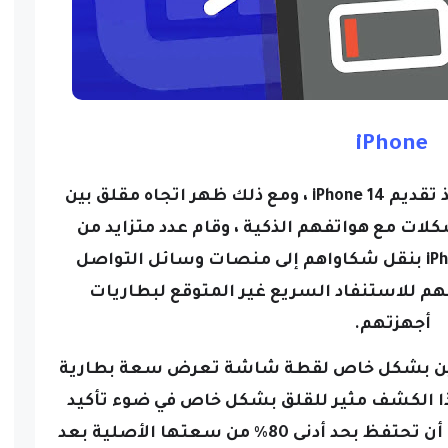
iPhone
لقد مر أقل من اثني عشر شهرًا منذ تقديم iPhone 14 ، ومع ذلك ظهر اتجاه مقلق بين
لات مع هواتفهم الذكية ،
وقام عدد متزايد من
مستخدمي iPhone 14 و iPhone 14 Pro بنقل شكاواهم إلى منصات وسائل التواصل
هم للاستنفاد السريع غير المتوقع لبطاريات
أجهزتهم.
ين بشكل خاص لقطة شاشة تعرض سعة بطارية
غ 89٪ فقط ، وهذا الكشف مثير للقلق بشكل خاص في ضوء تأكيد
شركة Apple على أن بطارياتها يجب أن تحتفظ بحد أدنى 80٪ من سعتها الأصلية بعد