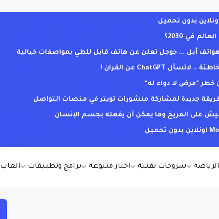
لم في 2030؟
ف أبل ... جوجل تعلن عن هاتف قابل للطي بمواصفات خيالية
ل ChatGPT عن القران !
خطر "مرض لا دواء له"
. طريقة جديدة لمشاركة منشورات تويتر في منصات التواصل
يش على المريخ وما يمكن أن يفعله بجسم الإنسان
الرياضة
شروحات تقنية
اخبار متنوعة
برامج وتطبيقات
العاب أ