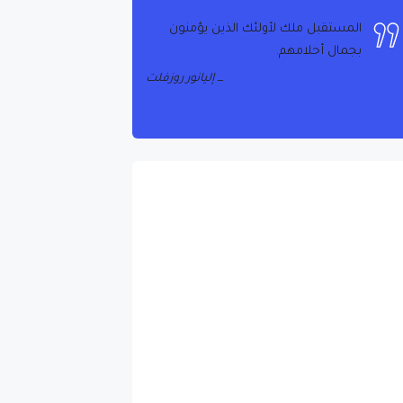
المستقبل ملك لأولئك الذين يؤمنون
بجمال أحلامهم.
إليانور روزفلت