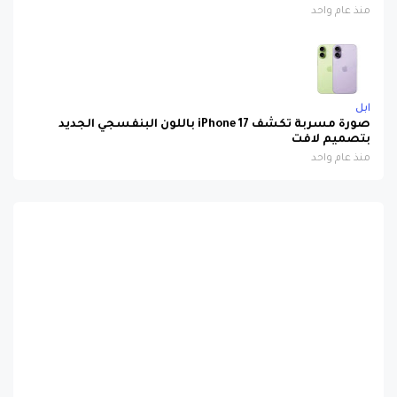
منذ عام واحد
ابل
صورة مسربة تكشف iPhone 17 باللون البنفسجي الجديد
بتصميم لافت
منذ عام واحد