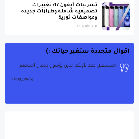
تسريبات آيفون 17: تغييرات
تصميمية شاملة وطرازات جديدة
ومواصفات ثورية
منذ عام واحد
اقوال متجددة ستغير حياتك :)
المستقبل ملك لأولئك الذين يؤمنون بجمال أحلامهم.
إليانور روزفلت