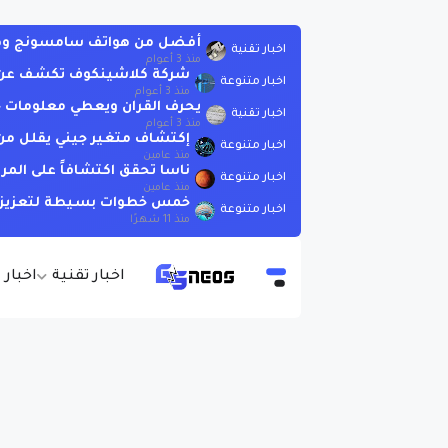
أفضل من هواتف سامسونج وهوات
اخبار تقنية
منذ 3 أعوام
شركة كلاشينكوف تكشف عن بندقية AK-19 الجديدة الت
اخبار متنوعة
منذ 3 أعوام
يحرف القران ويعطي معلومات خاطئة .. لاتسأ
اخبار تقنية
منذ 3 أعوام
إكتشاف متغير جيني يقلل من 
اخبار متنوعة
منذ عامين
ناسا تحقق اكتشافاً على المر
اخبار متنوعة
منذ عامين
خمس خطوات بسيطة لتعزيز الذ
اخبار متنوعة
منذ 11 شهرًا
اخبار تقنية
اخبار 