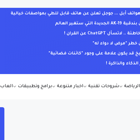
ف أبل ... جوجل تعلن عن هاتف قابل للطي بمواصفات خيالية
ي ستغير العالم
ل ChatGPT عن القران !
خطر "مرض لا دواء له"
يخ قد يكون علامة على وجود "كائنات فضائية"
كاء والذاكرة !
الرياضة
شروحات تقنية
اخبار متنوعة
برامج وتطبيقات
العاب أ