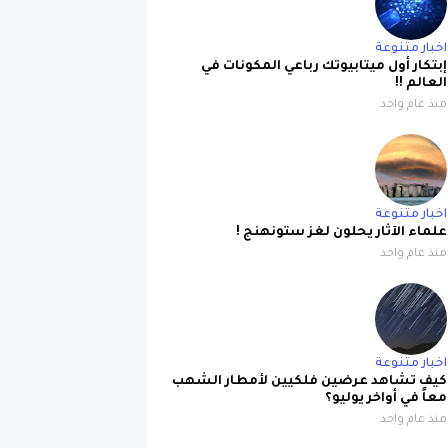
اخبار متنوعة
إبتكار أول ميتابيوتك رباعي المكونات في
العالم !!
منذ عام واحد
اخبار متنوعة
علماء الآثار يحلون لغز ستونهنج !
منذ عام واحد
اخبار متنوعة
كيف تشاهد عرضين فلكيين لأمطار الشهب
معاً في أواخر يوليو؟
منذ عام واحد