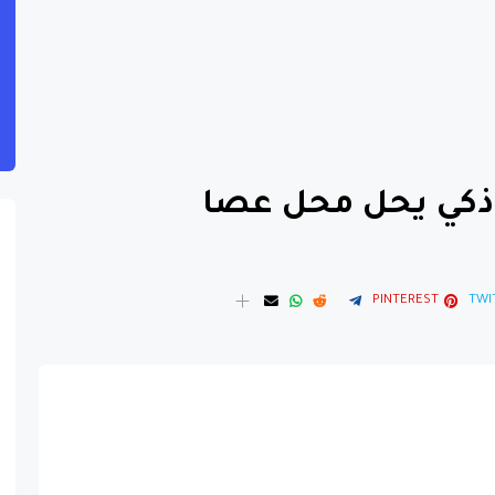
م ذكي يحل محل عصا
PINTEREST
TWI