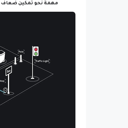
مهمة نحو تمكين ضعاف ال