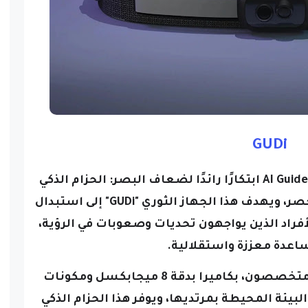
GUDi
قدمت شركة التكنولوجيا الصينية AI Guided ابتكارًا رائدًا لضعاف البصر: الحزام الذكي
المسمى بـ GUDi ، يتم وضعه حول الخصر، ويهدف هذا الجهاز الثوري "GUDi" إلى استبدال
فراد الذين يواجهون تحديات وصعوبات في الرؤية،
اعدة معززة واستقلالية.
وتم تجهيز حزام GUDi، الذي صممه متخصصون، بكاميرا بدقة 8 ميجابكسل ومكونات
يئة المحيطة بمرتديها، ويوفر هذا الحزام الذكي