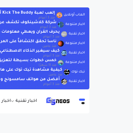
إلعب لعبة Kick The Buddy أونلاين بدون تحميل
العاب أونلاين
منذ 3 أعوام
شركة كلاشينكوف تكشف عن بندقية AK-19 الجديدة الت
اخبار متنوعة
منذ 3 أعوام
يحرف القران ويعطي معلومات خاطئة .. لاتسأ
اخبار تقنية
منذ 3 أعوام
ناسا تحقق اكتشافاً على المر
اخبار متنوعة
منذ عامين
كيف سيغير الذكاء الاصطناعي العا
اخبار تقنية
منذ 3 أعوام
خمس خطوات بسيطة لتعزيز الذ
اخبار متنوعة
منذ 11 شهرًا
كيفية مشاهدة تيك توك على هات
تيك توك
منذ عامين
أفضل من هواتف سامسونج وهوات
اخبار تقنية
منذ 3 أعوام
اخبار تقنية
اخبار 