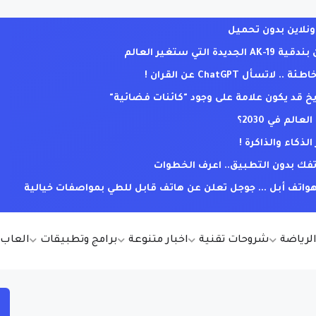
ي ستغير العالم
ل ChatGPT عن القران !
يخ قد يكون علامة على وجود "كائنات فضائية"
لم في 2030؟
كاء والذاكرة !
فك بدون التطبيق.. اعرف الخطوات
ف أبل ... جوجل تعلن عن هاتف قابل للطي بمواصفات خيالية
الرياضة
شروحات تقنية
اخبار متنوعة
برامج وتطبيقات
العاب أ