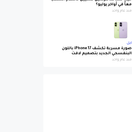
معاً في أواخر يوليو؟
منذ عام واحد
ابل
صورة مسربة تكشف iPhone 17 باللون
البنفسجي الجديد بتصميم لافت
منذ عام واحد