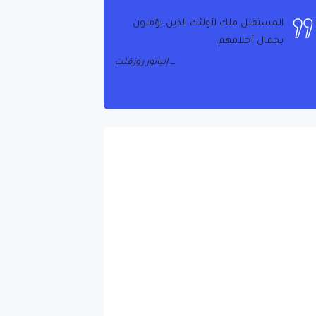
المستقبل ملك لأولئك الذين يؤمنون
بجمال أحلامهم.
إليانور روزفلت