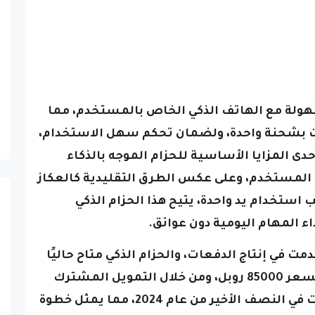
سهولة مع الهاتف الذكي الخاص بالمستخدم، مما
بطارية يصل إلى 10 ساعات بشحنة واحدة، ولضمان تحكم سهل الاستخدام،
حدى المزايا الأساسية للحزام الموجه بالذكاء
ي المستخدم،
وعلى عكس الطرق التقليدية كالعكاز
 استخدام يد واحدة، يتيح هذا الحزام الذكي
 المهام اليومية دون عوائق.
ر للاهتمام أن GUDi قد تقدمت في إنتاج الدفعات، والحزام الذكي متاح حاليًا
للطلب المسبق على Indiegogo بسعر 85000 روبل، ومن خلال التمويل المشترك
الناجح، من المتوقع أن تبدأ المبيعات في النصف الأخير من عام 2024، مما يمثل خطوة