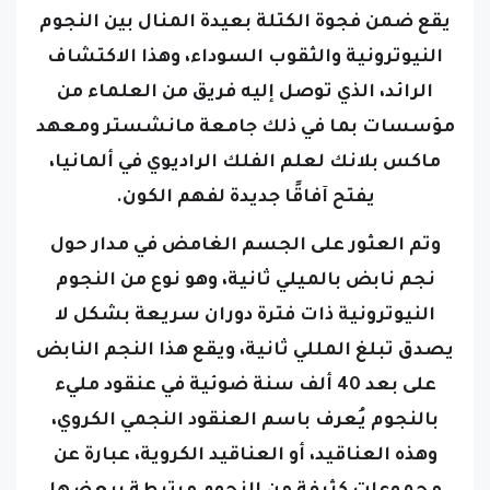
النيوترونية والثقوب السوداء، وهذا الاكتشاف
الرائد، الذي توصل إليه فريق من العلماء من
مؤسسات بما في ذلك جامعة مانشستر ومعهد
ماكس بلانك لعلم الفلك الراديوي في ألمانيا،
يفتح آفاقًا جديدة لفهم الكون.
وتم العثور على الجسم الغامض في مدار حول
نجم نابض بالميلي ثانية، وهو نوع من النجوم
النيوترونية ذات فترة دوران سريعة بشكل لا
يصدق تبلغ المللي ثانية، ويقع هذا النجم النابض
على بعد 40 ألف سنة ضوئية في عنقود مليء
بالنجوم يُعرف باسم العنقود النجمي الكروي،
وهذه العناقيد، أو العناقيد الكروية، عبارة عن
مجموعات كثيفة من النجوم مرتبطة ببعضها