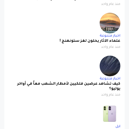
اخبار متنوعة
علماء الآثار يحلون لغز ستونهنج !
منذ عام واحد
اخبار متنوعة
كيف تشاهد عرضين فلكيين لأمطار الشهب معاً في أواخر
يوليو؟
منذ عام واحد
ابل
صورة مسربة تكشف iPhone 17 باللون البنفسجي الجديد
بتصميم لافت