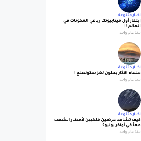
اخبار متنوعة
إبتكار أول ميتابيوتك رباعي المكونات في
العالم !!
منذ عام واحد
اخبار متنوعة
علماء الآثار يحلون لغز ستونهنج !
منذ عام واحد
اخبار متنوعة
كيف تشاهد عرضين فلكيين لأمطار الشهب
معاً في أواخر يوليو؟
منذ عام واحد