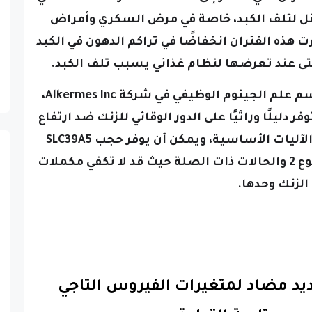
أقل لتلف الكبد، خاصة في مرض السكري وأمراض
 هذه الفئران انخفاضًا في تراكم الدهون في الكبد
تى عند تعرضها لنظام غذائي يسبب تلف الكبد.
وسلط هاركيران نيستالا، رئيس قسم علم الجينوم الوظيفي في شركة Alkermes Inc،
فر دليلًا وراثيًا على الدور الوقائي للزنك ضد ارتفاع
نسبة السكر في الدم وتكشف عن الآليات الأساسية، ويمكن أن يوفر حجب SLC39A5
علاجًا محتملاً لمرض السكري من النوع 2 والحالات ذات الصلة حيث قد لا تكفي مكملات
الزنك وحدها.
جديد مضاد لمتغيرات الفيروس التاجي