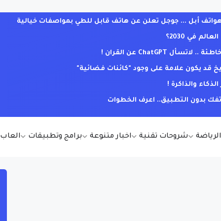
ف أبل ... جوجل تعلن عن هاتف قابل للطي بمواصفات خيالية
لم في 2030؟
ل ChatGPT عن القران !
يخ قد يكون علامة على وجود "كائنات فضائية"
كاء والذاكرة !
فك بدون التطبيق.. اعرف الخطوات
الرياضة
شروحات تقنية
اخبار متنوعة
برامج وتطبيقات
العاب أ