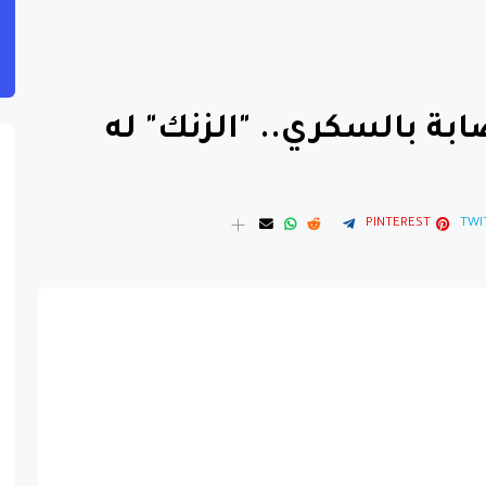
ابة بالسكري.. "الزنك" له
PINTEREST
TWI