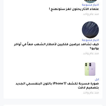
علماء الآثار يحلون لغز ستونهنج !
منذ عام واحد
اخبار متنوعة
كيف تشاهد عرضين فلكيين لأمطار الشهب معاً في أواخر
يوليو؟
منذ عام واحد
ابل
صورة مسربة تكشف iPhone 17 باللون البنفسجي الجديد
بتصميم لافت
منذ عام واحد