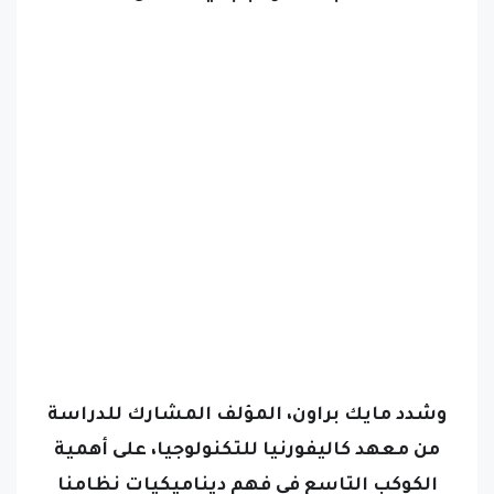
وشدد مايك براون، المؤلف المشارك للدراسة
من معهد كاليفورنيا للتكنولوجيا، على أهمية
الكوكب التاسع في فهم ديناميكيات نظامنا