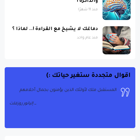
والذاكرة !
منذ 11 شهرًا
دماغك لا يشيخ مع القراءة !.. لماذا ؟
منذ عام واحد
اقوال متجددة ستغير حياتك :)
المستقبل ملك لأولئك الذين يؤمنون بجمال أحلامهم.
إليانور روزفلت