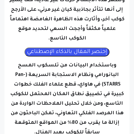
وتظهر هذه الأجسام حركات غير عادية، مما يشير
إلى أنها تتأثر بجاذبية كيان غير مرئي، على الأرجح
كوكب آخر، وأثارت هذه الظاهرة الغامضة اهتماماً
علمياً مكثفاً وأججت السعي لتحديد موقع
الكوكب التاسع.
وباستخدام البيانات من تلسكوب المسح
البانورامي ونظام الاستجابة السريعة (Pan-
STARRS) في هاواي، قطع علماء الفلك خطوات
كبيرة في تضييق نطاق المكان المحتمل للكوكب
التاسع، ومن خلال تحليل الملاحظات الواردة من
هذا المرصد الفلكي التعاوني، تمكن الباحثون من
إزالة ما يقرب من 80٪ من المواقع المتوقعة
سابقاً للكوكب بعيد المنال.