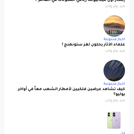
اخبار متنوعة
علماء الآثار يحلون لغز ستونهنج !
منذ عام واحد
اخبار متنوعة
كيف تشاهد عرضين فلكيين لأمطار الشهب معاً في أواخر
يوليو؟
منذ عام واحد
ابل
صورة مسربة تكشف iPhone 17 باللون البنفسجي الجديد