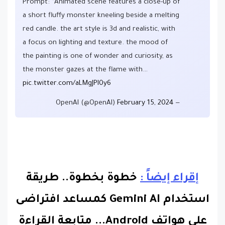
Prompt: “Animated scene features a close-up of
a short fluffy monster kneeling beside a melting
red candle. the art style is 3d and realistic, with
a focus on lighting and texture. the mood of
the painting is one of wonder and curiosity, as
the monster gazes at the flame with…
pic.twitter.com/aLMgJPI0y6
February 15, 2024
— OpenAI (@OpenAI)
إقراء إيضاً :
خطوة بخطوة.. طريقة
استخدام Gemini AI كمساعد افتراضى
على هواتف Android
...
متابعة القراءة