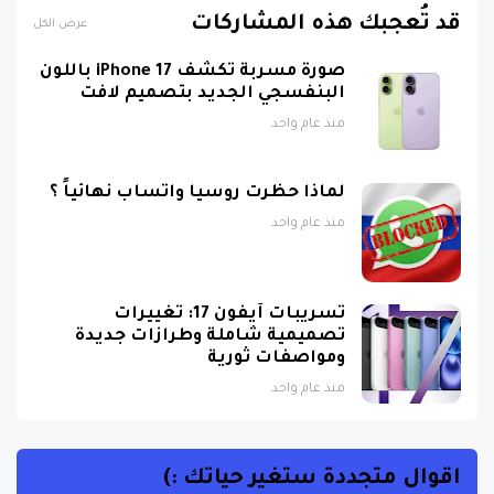
قد تُعجبك هذه المشاركات
عرض الكل
صورة مسربة تكشف iPhone 17 باللون
البنفسجي الجديد بتصميم لافت
منذ عام واحد
لماذا حظرت روسيا واتساب نهائياً ؟
منذ عام واحد
تسريبات آيفون 17: تغييرات
تصميمية شاملة وطرازات جديدة
ومواصفات ثورية
منذ عام واحد
اقوال متجددة ستغير حياتك :)