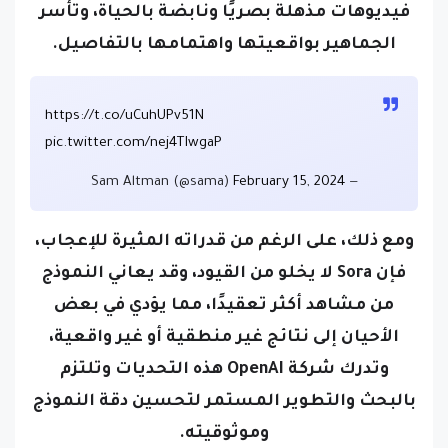
فيديوهات مذهلة بصريًا ونابضة بالحياة، وتأسر
الجماهير بواقعيتها واهتمامها بالتفاصيل.
https://t.co/uCuhUPv51N
pic.twitter.com/nej4TIwgaP
February 15, 2024
— Sam Altman (@sama)
ومع ذلك، على الرغم من قدراته المثيرة للإعجاب،
فإن Sora لا يخلو من القيود، وقد يعاني النموذج
من مشاهد أكثر تعقيدًا، مما يؤدي في بعض
الأحيان إلى نتائج غير منطقية أو غير واقعية،
وتدرك شركة OpenAI هذه التحديات وتلتزم
بالبحث والتطوير المستمر لتحسين دقة النموذج
وموثوقيته.