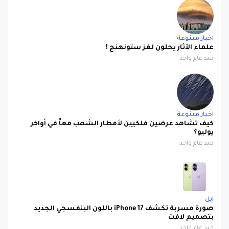
اخبار متنوعة
علماء الآثار يحلون لغز ستونهنج !
منذ عام واحد
اخبار متنوعة
كيف تشاهد عرضين فلكيين لأمطار الشهب معاً في أواخر
يوليو؟
منذ عام واحد
ابل
صورة مسربة تكشف iPhone 17 باللون البنفسجي الجديد
بتصميم لافت
منذ عام واحد