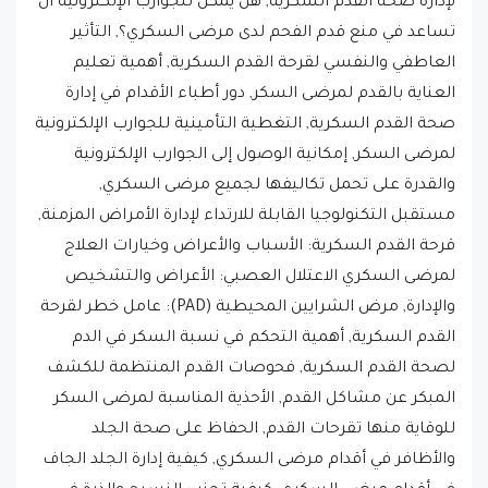
العاطفي والنفسي لقرحة القدم السكرية, أهمية تعليم
العناية بالقدم لمرضى السكر, دور أطباء الأقدام في إدارة
صحة القدم السكرية, التغطية التأمينية للجوارب الإلكترونية
لمرضى السكر, إمكانية الوصول إلى الجوارب الإلكترونية
والقدرة على تحمل تكاليفها لجميع مرضى السكري,
مستقبل التكنولوجيا القابلة للارتداء لإدارة الأمراض المزمنة,
قرحة القدم السكرية: الأسباب والأعراض وخيارات العلاج
لمرضى السكري الاعتلال العصبي: الأعراض والتشخيص
والإدارة, مرض الشرايين المحيطية (PAD): عامل خطر لقرحة
القدم السكرية, أهمية التحكم في نسبة السكر في الدم
لصحة القدم السكرية, فحوصات القدم المنتظمة للكشف
المبكر عن مشاكل القدم, الأحذية المناسبة لمرضى السكر
للوقاية منها تقرحات القدم, الحفاظ على صحة الجلد
والأظافر في أقدام مرضى السكري, كيفية إدارة الجلد الجاف
في أقدام مرضى السكري, كيفية تجنب النسيج والذرة في
أقدام مرضى السكري, متى يجب زيارة الطبيب لعلاج مشاكل