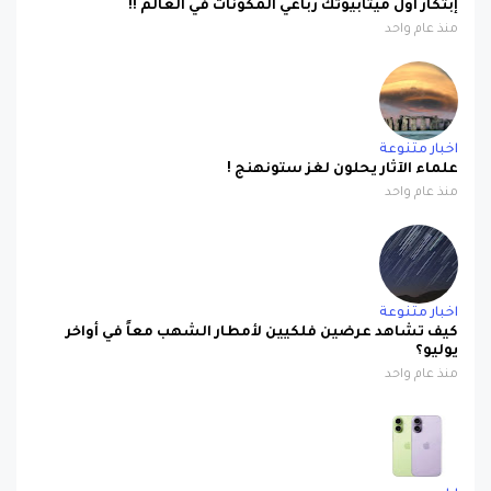
اخبار متنوعة
علماء الآثار يحلون لغز ستونهنج !
منذ عام واحد
اخبار متنوعة
كيف تشاهد عرضين فلكيين لأمطار الشهب معاً في أواخر
يوليو؟
منذ عام واحد
ابل
صورة مسربة تكشف iPhone 17 باللون البنفسجي الجديد