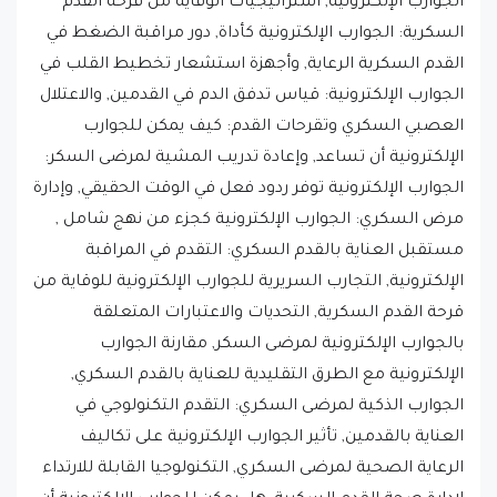
القدم السكرية الرعاية, وأجهزة استشعار تخطيط القلب في
الجوارب الإلكترونية: قياس تدفق الدم في القدمين, والاعتلال
العصبي السكري وتقرحات القدم: كيف يمكن للجوارب
الإلكترونية أن تساعد, وإعادة تدريب المشية لمرضى السكر:
الجوارب الإلكترونية توفر ردود فعل في الوقت الحقيقي, وإدارة
مرض السكري: الجوارب الإلكترونية كجزء من نهج شامل ,
مستقبل العناية بالقدم السكري: التقدم في المراقبة
الإلكترونية, التجارب السريرية للجوارب الإلكترونية للوقاية من
قرحة القدم السكرية, التحديات والاعتبارات المتعلقة
بالجوارب الإلكترونية لمرضى السكر, مقارنة الجوارب
الإلكترونية مع الطرق التقليدية للعناية بالقدم السكري,
الجوارب الذكية لمرضى السكري: التقدم التكنولوجي في
العناية بالقدمين, تأثير الجوارب الإلكترونية على تكاليف
الرعاية الصحية لمرضى السكري, التكنولوجيا القابلة للارتداء
لإدارة صحة القدم السكرية, هل يمكن للجوارب الإلكترونية أن
تساعد في منع قدم الفحم لدى مرضى السكري؟, التأثير