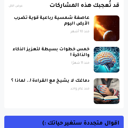
قد تُعجبك هذه المشاركات
عرض الكل
عاصفة شمسية رباعية قوية تضرب
الأرض اليوم
منذ 10 أشهر
خمس خطوات بسيطة لتعزيز الذكاء
والذاكرة !
منذ 11 شهرًا
دماغك لا يشيخ مع القراءة !.. لماذا ؟
منذ عام واحد
اقوال متجددة ستغير حياتك :)