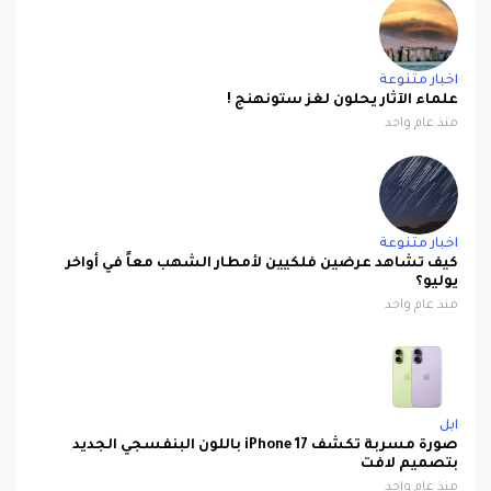
اخبار متنوعة
علماء الآثار يحلون لغز ستونهنج !
منذ عام واحد
اخبار متنوعة
كيف تشاهد عرضين فلكيين لأمطار الشهب معاً في أواخر
يوليو؟
منذ عام واحد
ابل
صورة مسربة تكشف iPhone 17 باللون البنفسجي الجديد
بتصميم لافت
منذ عام واحد