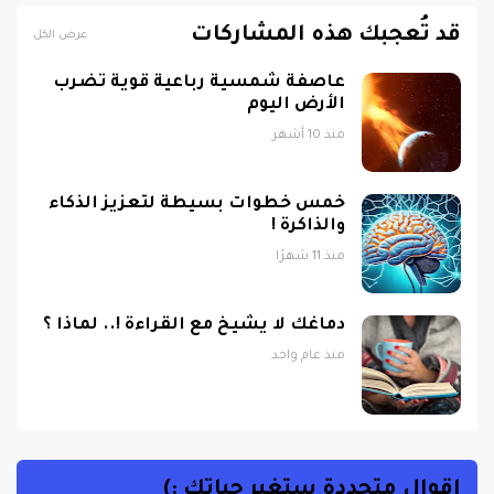
قد تُعجبك هذه المشاركات
عرض الكل
عاصفة شمسية رباعية قوية تضرب
الأرض اليوم
منذ 10 أشهر
خمس خطوات بسيطة لتعزيز الذكاء
والذاكرة !
منذ 11 شهرًا
دماغك لا يشيخ مع القراءة !.. لماذا ؟
منذ عام واحد
اقوال متجددة ستغير حياتك :)