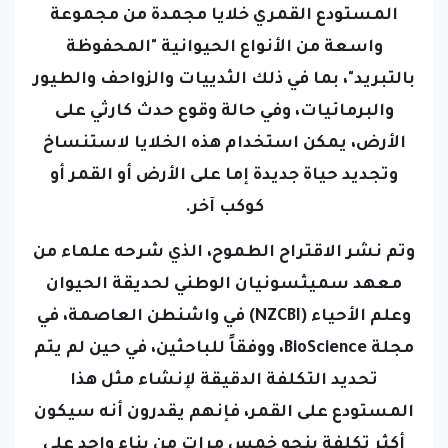
المستودع القمري خلايا مجمدة من مجموعة
واسعة من الأنواع الحيوانية "المحفوظة
بالتبريد"، بما في ذلك الثدييات والزواحف والطيور
والبرمائيات، وفي حالة وقوع حدث كارثي على
الأرض، يمكن استخدام هذه الخلايا لاستنساخ
وتجديد حياة جديدة إما على الأرض أو القمر أو
كوكب آخر.
وتم نشر الاقتراح الطموح، الذي شرحه علماء من
معهد سميثسونيان الوطني لحديقة الحيوان
وعلم الأحياء (NZCBI) في واشنطن العاصمة، في
مجلة BioScience، ووفقاً للباحثين، في حين لم يتم
تحديد التكلفة الدقيقة لإنشاء مثل هذا
المستودع على القمر، فإنهم يقدرون أنه سيكون
أكثر تكلفة بنحو خمس مرات من بناء واحد على