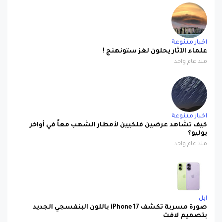
اخبار متنوعة
علماء الآثار يحلون لغز ستونهنج !
منذ عام واحد
اخبار متنوعة
كيف تشاهد عرضين فلكيين لأمطار الشهب معاً في أواخر
يوليو؟
منذ عام واحد
ابل
صورة مسربة تكشف iPhone 17 باللون البنفسجي الجديد
بتصميم لافت