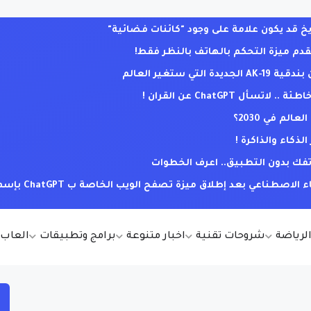
يخ قد يكون علامة على وجود "كائنات فضائية"
ي ستغير العالم
ل ChatGPT عن القران !
لم في 2030؟
كاء والذاكرة !
فك بدون التطبيق.. اعرف الخطوات
عي بعد إطلاق ميزة تصفح الويب الخاصة ب ChatGPT بإسم WebChatGPT
الرياضة
شروحات تقنية
اخبار متنوعة
برامج وتطبيقات
العاب أ