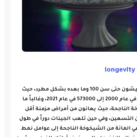
longevity
لقد ارتفع عدد الأشخاص الذين يعيشون حتى سن 100 وما بعده بشكل مطرد، حيث
زادت الأرقام العالمية من 151000 في عام 2000 إلى 573000 في عام 2021، وغالباً ما
 الناجحة، حيث يعانون من أمراض مزمنة أقل
التسعين، وفي حين تلعب الجينات دوراً في طول
عمر، يمكن أن يُعزى أكثر من 60 في المائة من الشيخوخة الناجحة إلى عوامل نمط