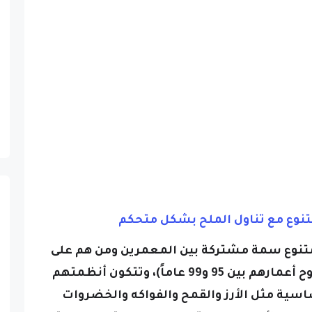
لمتنوع سمة مشتركة بين المعمرين ومن هم على
وشك بلوغ سن المائة (الذين تتراوح أعمارهم بين 95 و99 عاماً)، وتتكون أنظمتهم
ساسية مثل الأرز والقمح والفواكه والخضروات