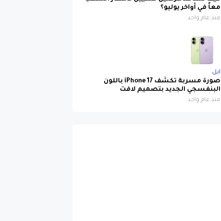
معاً في أواخر يوليو؟
منذ عام واحد
ابل
صورة مسربة تكشف iPhone 17 باللون
البنفسجي الجديد بتصميم لافت
منذ عام واحد