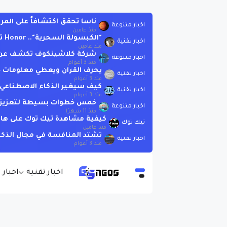
ناسا تحقق اكتشافاً على المر
اخبار متنوعة
منذ عامين
"الكبسولة السحرية".. Honor تقدم ميزة التحكم بالهاتف بالنظر فقط!
اخبار تقنية
منذ عامين
شركة كلاشينكوف تكشف عن بندقية AK-19 الجديدة الت
اخبار متنوعة
منذ 3 أعوام
يحرف القران ويعطي معلومات خاطئة .. لاتسأ
اخبار تقنية
منذ 3 أعوام
كيف سيغير الذكاء الاصطناعي العا
اخبار تقنية
منذ 3 أعوام
خمس خطوات بسيطة لتعزيز الذ
اخبار متنوعة
منذ 11 شهرًا
كيفية مشاهدة تيك توك على هات
تيك توك
منذ عامين
تشتد المنافسة في مجال الذكاء الاصطنا
اخبار تقنية
منذ 3 أعوام
اخبار تقنية
اخبار 