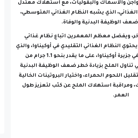
لدواجن والأسماك والبقوليات، مع استهلاك معتدل
الغذائي، الذي يشبه النظام الغذائي المتوسطي،
عف الوظيفة البدنية والوفاة.
 آخر، ويفضل معظم المعمرين اتباع نظام غذائي
وي النظام الغذائي التقليدي في أوكيناوا، والذي
ينتشر بين المعمرين اليابانيين في جزيرة أوكيناوا، على ما يقدر بنحو 1.1 جرام من
في تناول الملح بزيادة خطر ضعف الوظيفة البدنية
نصح بتقليل اللحوم الحمراء، واختيار البروتينات الخالية
، ومراقبة استهلاك الملح عن كثب لتعزيز طول
العمر.