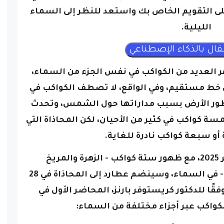
ى التقويم الخاص بك واستعد للنظر إلى السماء
الليلية.
 العديد من الكواكب في نفس الجزء من السماء،
خط مستقيم، وفي الواقع، لا تصطف الكواكب في
ظور الأرض بسبب مداراتها حول الشمس، وتحدث
مسة كواكب في كثير من الأحيان، لكن المحاذاة التي
و سبعة كواكب نادرة للغاية.
وبدأ المحاذاة الحالية في 21 يناير 2025، مع ظهور ستة كواكب - الزهرة والمريخ
والمشتري وزحل وأورانوس ونبتون - في السماء، وسينضم عطارد إلى المحاذاة في 28
فقًا للدكتور كريستوفر بارنز، المحاضر الأول في
كواكب عبر أجزاء مختلفة من السماء: