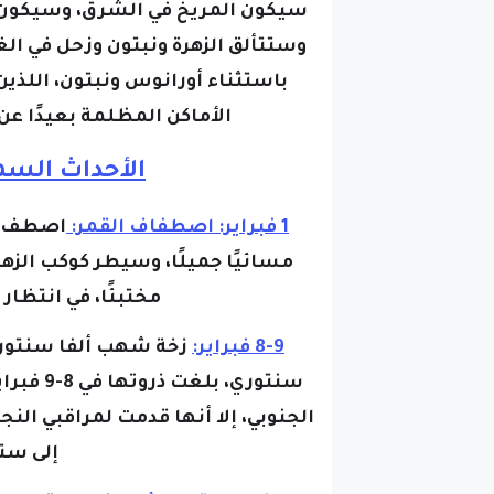
سيكون المريخ في الشرق،
وسيكون 
و
ستتألق الزهرة ونبتون وزحل في ال
باستثناء أورانوس ونبتون، اللذين
الأماكن المظلمة بعيدًا ع
الأحداث السما
1 فبراير: اصطفاف القمر:
اصطف ال
مسائيًا جميلًا، وسيطر كوكب الزه
مختبئًا، في انتظار
8-9 فبراير:
زخة شهب ألفا سنتور
سنتوري، 
الجنوبي، إلا أنها قدمت لمراقبي ال
إلى ست