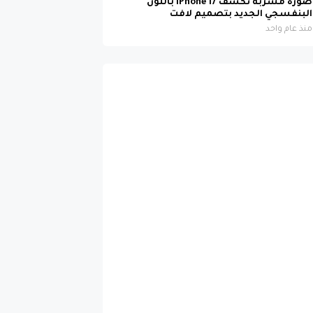
صورة مسربة تكشف iPhone 17 باللون
البنفسجي الجديد بتصميم لافت
منذ عام واحد