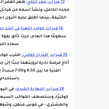
12 فبراير: قمر الثلج:
ظهر القمر ال
مجده الكامل، ونشأ اسمه من قبائل ا
الكثيفة، بينما أطلق عليه آخرون ا
16 فبراير: كوكب الزهرة في أشد حالاته سطوعًا:
سماء اللي
25 فبراير: اقتران كوكبي:
ا
أتاح فرصة نادرة لرؤيتهما جنبًا إلى
الفترة ما ب
باستخدام 
28 فبراير: النهاية الكبرى:
في اليو
كوكبيًا، وستصطف الكواكب السبعة -