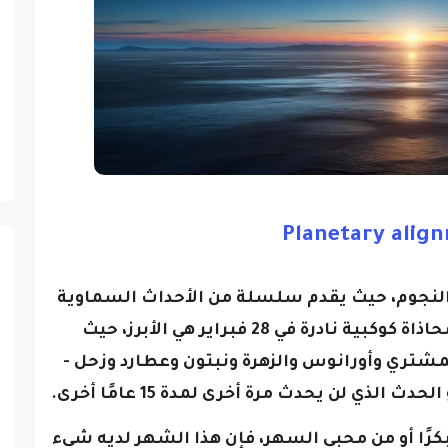
Planetary alig
مراقبي النجوم، حيث يقدم سلسلة من الأحداث السماوية
المذهلة، ومن بين هذه الأحداث، محاذاة كوكبية نادرة في 28 فبراير هي الأبرز، حيث
شتري وأورانوس والزهرة ونبتون وعطارد وزحل -
ذي لن يحدث مرة أخرى لمدة 15 عامًا أخرى.
ًا أو من محبي السهر، فإن هذا الشهر لديه شيء