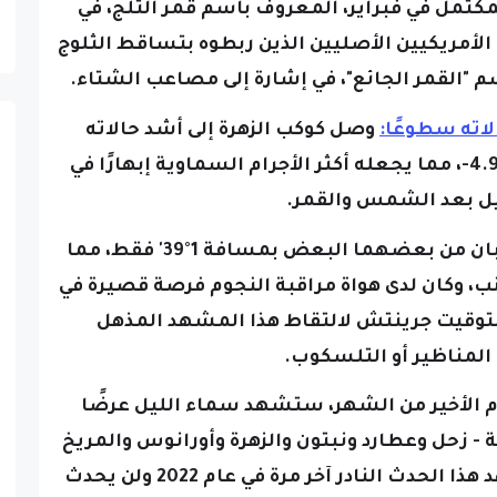
مكتمل في فبراير، المعروف باسم قمر الثلج، في
لأمريكيين الأصليين الذين ربطوه بتساقط الثلوج
سم "القمر الجائع"، في إشارة إلى مصاعب الشتاء.
وصل كوكب الزهرة إلى أشد حالاته
سطوعًا هذا العام، حيث تألق بقوة 4.9-، مما يجعله أكثر الأجرام السماوية إبهارًا في
ل بعد الشمس والقمر.
قترب كوكبان من بعضهما البعض بمسافة 1°39' فقط، مما
 جنب، وكان لدى هواة مراقبة النجوم فرصة قصيرة في
ين 6:30 و7:00 مساءً بتوقيت جرينتش لالتقاط هذا المشهد المذهل
المناظير أو التلسكوب.
م الأخير من الشهر، ستشهد سماء الليل عرضًا
 زحل وعطارد ونبتون والزهرة وأورانوس والمريخ
والمشتري - في قوس مذهل، وشوهد هذا الحدث النادر آخر مرة في عام 2022 ولن يحدث