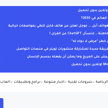
لم في 2030؟
ف أبل ... جوجل تعلن عن هاتف قابل للطي بمواصفات خيالية
ل ChatGPT عن القران !
خطر "مرض لا دواء له"
. طريقة جديدة لمشاركة منشورات تويتر في منصات التواصل
يش على المريخ وما يمكن أن يفعله بجسم الإنسان
الرياضة
شروحات تقنية
اخبار متنوعة
برامج وتطبيقات
العاب أ