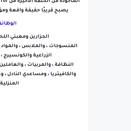
المأخوذة من الحلقة الأخيرة من Black Mirror واقعية ولكن يتوقع
يصبح قريبًا حقيقة واقعة ومؤ
الوظائف
الجزارين ومعبئي الل
المنسوجات
،
والملابس
،
والمواد 
الزراعية و
الكونسيرج
،
و
النظافة
،
و
المربيات
،
والعاملين 
والكافيتريا
،
ومساعدي النادل
،
وع
المنزلية