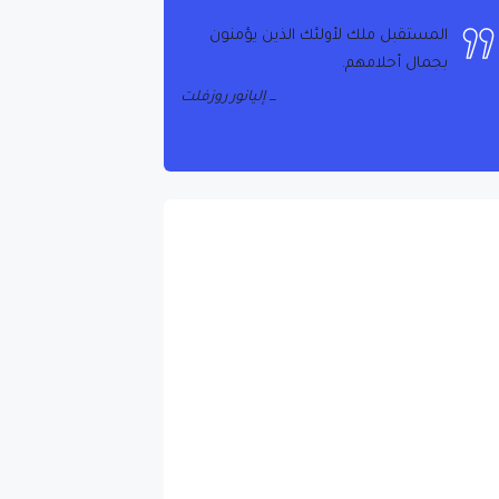
المستقبل ملك لأولئك الذين يؤمنون
بجمال أحلامهم.
إليانور روزفلت