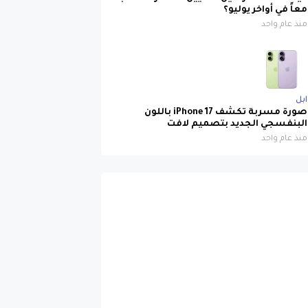
معاً في أواخر يوليو؟
منذ عام واحد
ابل
صورة مسربة تكشف iPhone 17 باللون
البنفسجي الجديد بتصميم لافت
منذ عام واحد