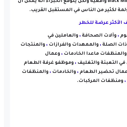
الخبراء
أنه يمكن أن
لمة لكثير من الناس في المستقبل القريب.
 الأكثر عرضة للخطر
حوم
،
وآ
لات الصحافة
،
والعاملين في
ذات الصلة
،
والممهدات والفرازات
،
والمنتجات
المنظفات ماعدا الخادمات
،
وعمال
في ا
لتعبئة والتغليف
،
و
موظفو غرفة الطعام
مال تحضير الطعام
،
و
ا
لخادمات
،
والمنظفات
،
و
منظفات المركبات
.