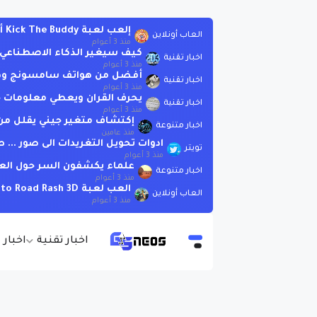
إلعب لعبة Kick The Buddy أونلاين بدون تحميل
العاب أونلاين
منذ 3 أعوام
كيف سيغير الذكاء الاصطناعي العا
اخبار تقنية
منذ 3 أعوام
أفضل من هواتف سامسونج وهوات
اخبار تقنية
منذ 3 أعوام
يحرف القران ويعطي معلومات خاطئة .. لاتسأ
اخبار تقنية
منذ 3 أعوام
إكتشاف متغير جيني يقلل من 
اخبار متنوعة
منذ عامين
ادوات تحويل التغريدات الى صور ..
تويتر
منذ 3 أعوام
علماء يكشفون السر حول الع
اخبار متنوعة
منذ 3 أعوام
العب لعبة Moto Road Rash 3D اونلاين بدون تحميل
العاب أونلاين
منذ 3 أعوام
اخبار تقنية
اخبار 