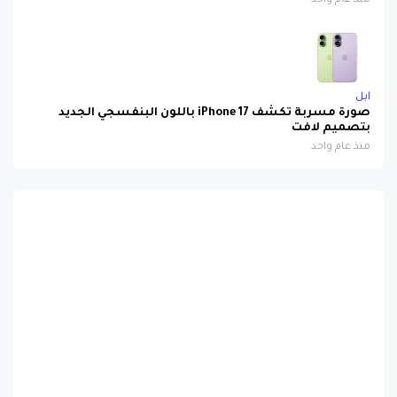
منذ عام واحد
ابل
صورة مسربة تكشف iPhone 17 باللون البنفسجي الجديد
بتصميم لافت
منذ عام واحد