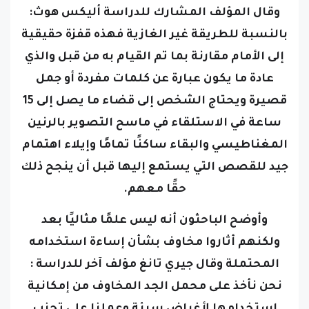
وقال المؤلف المشارك للدراسة أليكس هوث:
بالنسبة للطريقة غير الغازية فهذه قفزة حقيقية
إلى الأمام مقارنة بما تم القيام به من قبل والذي
عادة ما يكون عبارة عن كلمات مفردة أو جمل
قصيرة
ويحتاج الشخص إلى قضاء ما يصل إلى 15
ساعة في الاستلقاء في ماسح التصوير بالرنين
المغناطيسي والبقاء ساكنًا تمامًا وإيلاء اهتمام
جيد للقصص التي يستمع إليها قبل أن ينجح ذلك
حقًا معهم.
وأوضح الباحثون أنه ليس علمًا مثاليًا بعد
ولكنهم أثاروا مخاوف بشأن إساءة استخدامه
المحتملة
وقال جيري تانغ مؤلف آخر للدراسة :
نحن نأخذ على محمل الجد المخاوف من إمكانية
استخدامها لأغراض سيئة وعملنا على تجنب