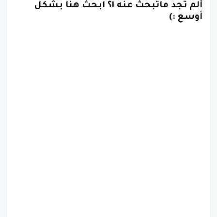
ألم تجد ماتبحث عنه !؟ ابحث هنا بشكل
أوسع :)