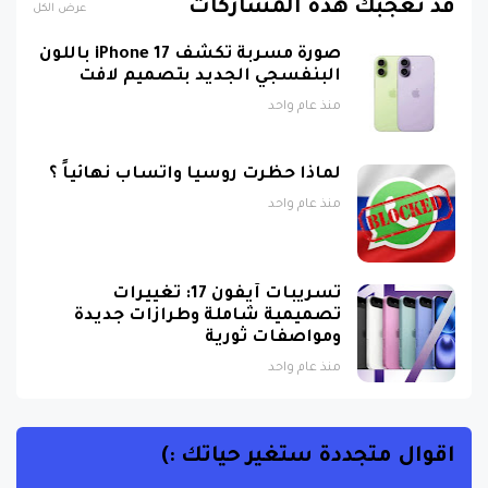
صورة مسربة تكشف iPhone 17 باللون
البنفسجي الجديد بتصميم لافت
منذ عام واحد
لماذا حظرت روسيا واتساب نهائياً ؟
منذ عام واحد
تسريبات آيفون 17: تغييرات
تصميمية شاملة وطرازات جديدة
ومواصفات ثورية
منذ عام واحد
اقوال متجددة ستغير حياتك :)
الحياة هي ما يحدث عندما تكون مشغولاً بوضع خطط