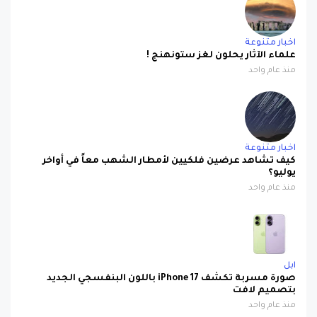
اخبار متنوعة
علماء الآثار يحلون لغز ستونهنج !
منذ عام واحد
اخبار متنوعة
كيف تشاهد عرضين فلكيين لأمطار الشهب معاً في أواخر
يوليو؟
منذ عام واحد
ابل
صورة مسربة تكشف iPhone 17 باللون البنفسجي الجديد
بتصميم لافت
منذ عام واحد