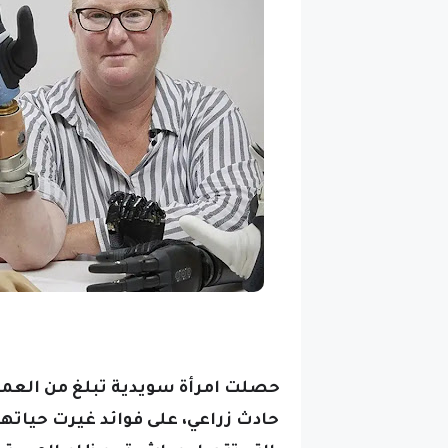
حادث زراعي، على فوائد غيرت حياتها