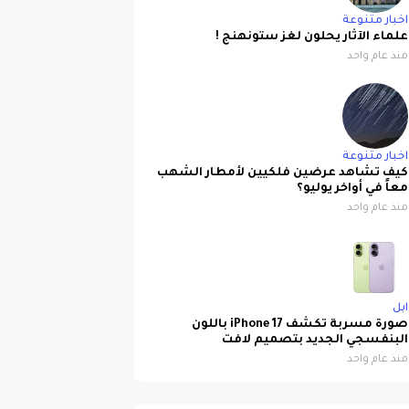
اخبار متنوعة
علماء الآثار يحلون لغز ستونهنج !
منذ عام واحد
اخبار متنوعة
كيف تشاهد عرضين فلكيين لأمطار الشهب
معاً في أواخر يوليو؟
منذ عام واحد
ابل
صورة مسربة تكشف iPhone 17 باللون
البنفسجي الجديد بتصميم لافت
منذ عام واحد