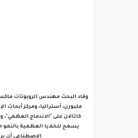
وقاد البحث مهندس الروبوتات ماكس أ
ملبورن، أستراليا، ومركز أبحاث الإ
كاتالان على "الاندماج العظمي"
يسمح للخلايا العظمية بالنمو حول
الاصطناعي أن ير