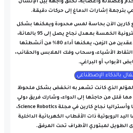
م وعضلاته وأعصابه، تخلق واجهة بين الإنسان
ي بترجمة إشارات الدماغ إلى حركات دقيقة.
تع كارين الآن بحاسة لمس محدودة ويمكنها بشكل
فردي تحريك جميع أصابع يدها الإلكترونية الخمسة بمعدل نجاح يصل إلى 95 بالمائة،
وبعد أن عاشت بدون يد يمنى لمدة عقدين من الزمن، يمكنها أداء 80% من أنشطتها
 والتقاط الأشياء، وسحاب وفك الملابس والحقائب،
ض الأبواب أو البراغي.
ي المؤلم الذي كانت تشعر به انخفض بشكل ملحوظ
ما قلل من حاجتها إلى الدواء،
وشارك فريق دولي
من المهندسين من السويد وإيطاليا وأستراليا نجاح كارين في مجلة Science Robotics،
 اليد الروبوتية ذات الأقطاب الكهربائية الداخلية
دى الطويل لمبتوري الأطراف تحت المرفق.