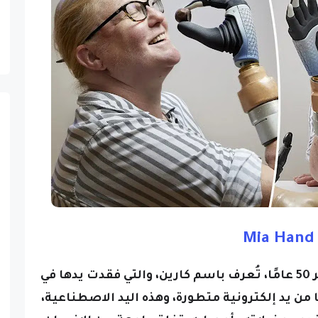
Mia Hand
حصلت امرأة سويدية تبلغ من العمر 50 عامًا، تُعرف باسم كارين، والتي فقدت يدها في
 من يد إلكترونية متطورة، وهذه اليد الاصطناعية،