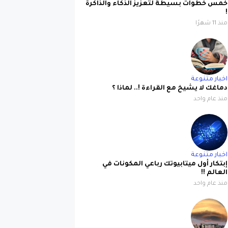
خمس خطوات بسيطة لتعزيز الذكاء والذاكرة
!
منذ 11 شهرًا
اخبار متنوعة
دماغك لا يشيخ مع القراءة !.. لماذا ؟
منذ عام واحد
اخبار متنوعة
إبتكار أول ميتابيوتك رباعي المكونات في
العالم !!
منذ عام واحد