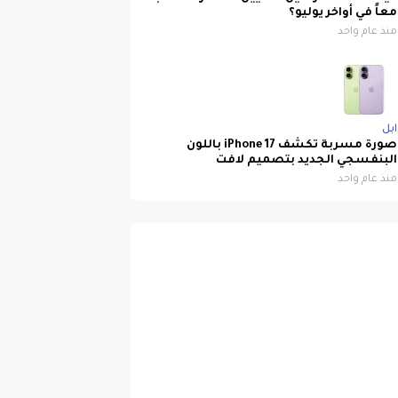
معاً في أواخر يوليو؟
منذ عام واحد
ابل
صورة مسربة تكشف iPhone 17 باللون
البنفسجي الجديد بتصميم لافت
منذ عام واحد