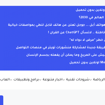
لم في 2030؟
ف أبل ... جوجل تعلن عن هاتف قابل للطي بمواصفات خيالية
ل ChatGPT عن القران !
خطر "مرض لا دواء له"
. طريقة جديدة لمشاركة منشورات تويتر في منصات التواصل
يش على المريخ وما يمكن أن يفعله بجسم الإنسان
الرياضة
شروحات تقنية
اخبار متنوعة
برامج وتطبيقات
العاب أ