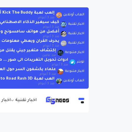
إلعب لعبة Kick The Buddy أونلاين بدون تحميل
العاب أونلاين
منذ 3 أعوام
كيف سيغير الذكاء الاصطناعي العا
اخبار تقنية
منذ 3 أعوام
أفضل من هواتف سامسونج وهوات
اخبار تقنية
منذ 3 أعوام
يحرف القران ويعطي معلومات خاطئة .. لاتسأ
اخبار تقنية
منذ 3 أعوام
إكتشاف متغير جيني يقلل من 
اخبار متنوعة
منذ عامين
ادوات تحويل التغريدات الى صور ..
تويتر
منذ 3 أعوام
علماء يكشفون السر حول الع
اخبار متنوعة
منذ 3 أعوام
العب لعبة Moto Road Rash 3D اونلاين بدون تحميل
العاب أونلاين
منذ 3 أعوام
اخبار تقنية
اخبار 