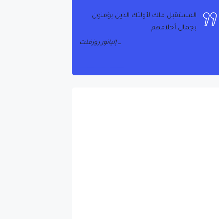
المستقبل ملك لأولئك الذين يؤمنون
بجمال أحلامهم.
إليانور روزفلت