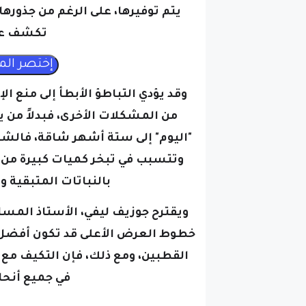
يتم توفيرها، على الرغم من جذوره
تكشف عن
وقد يؤدي التباطؤ الأبطأ إلى منع ا
من المشكلات الأخرى،
"اليوم" إلى ستة أشهر شاقة، فالش
وتتسبب في تبخر كميات كبيرة من ال
بالنباتات المتبقية و
ويقترح جوزيف ليفي، الأستاذ المسا
خطوط العرض الأعلى قد تكون أفضل 
القطبين، ومع ذلك، فإن التكيف مع ن
في جميع أنحا