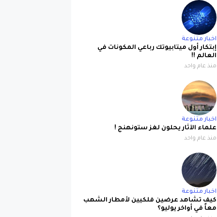
اخبار متنوعة
إبتكار أول ميتابيوتك رباعي المكونات في
العالم !!
منذ عام واحد
اخبار متنوعة
علماء الآثار يحلون لغز ستونهنج !
منذ عام واحد
اخبار متنوعة
كيف تشاهد عرضين فلكيين لأمطار الشهب
معاً في أواخر يوليو؟
منذ عام واحد