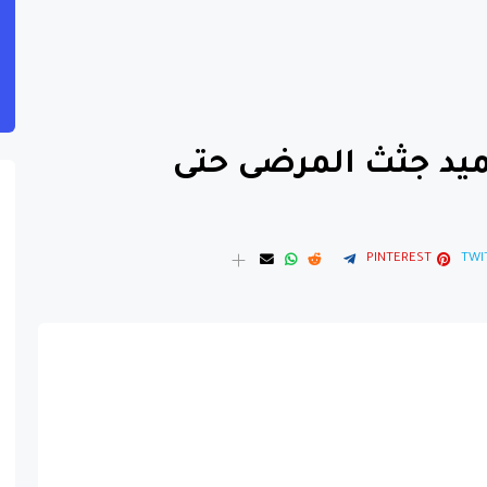
جميد جثث المرضى حتى
PINTEREST
TWI