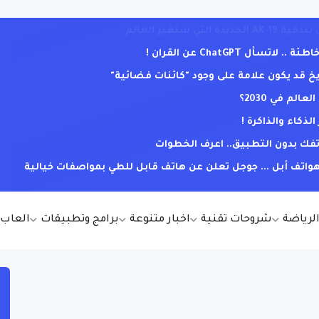
ل ChatGPT عن القران !
يخ قد يكون علامة على وجود "كائنات فضائية"
لم في 2030؟
كاء والذاكرة !
فك بدون التطبيق.. اعرف الخطوات
ف أبل ... جوجل تعلن عن هاتف قابل للطي بمواصفات خيالية
الرياضة
شروحات تقنية
اخبار متنوعة
برامج وتطبيقات
العاب أ