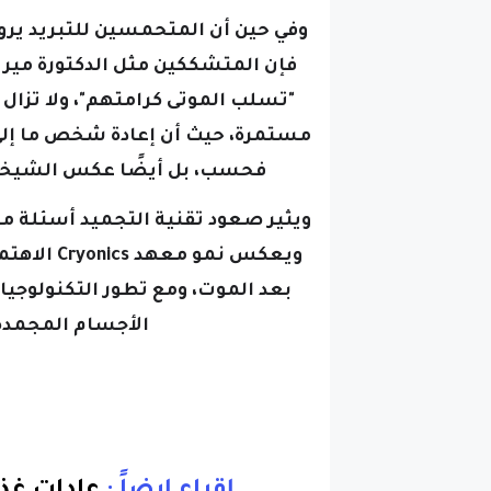
فإن المتشككين مثل الدكتورة ميريا
"تسلب الموتى كرامتهم"، ولا تزال 
مستمرة، حيث أن إعادة شخص ما إلى 
فحسب، بل أيضًا عكس الشيخوخة
ويثير صعود تقنية التجميد أسئلة مث
ويعكس نمو 
بعد الموت، ومع تطور التكنولوجيا،
الأجسام المجمدة
إقراء إيضاً :
عادات غذ