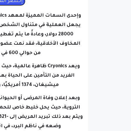
يجعل العملية في متناول الشخص ال
28000 دولار، وعادةً ما يتم 
المخاوف الأخلاقية، فقد نمت عضو
من حوالي 600 في عام 2006 إلى 1975 في عام 2023.
ويعد Cryonics ظاهرة عا
الفريد من التأمين على الحياة ب
ميشيغان، 1374 أمريكيًا، و128 بريطانيًا، وفقًا لإحصاءات المعهد.
وبعد إعلان وفاة المرضى أو الحيوا
التروية، حيث يحل خليط خاص للحماي
وضعه في ناظم البرد، في 
وفي حين أن المتحمسين للتبريد يرون