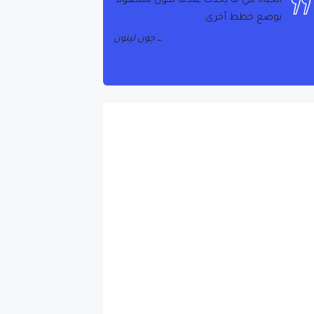
جون لينون