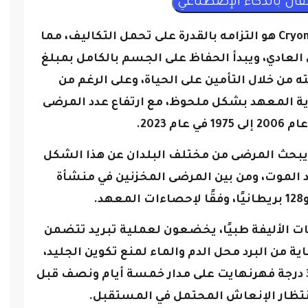
وإحدى السمات المميزة لمعهد Cryonics هو التزامه بالقدرة على تحمل التكاليف، مما
عادي، ويبدأ الحفاظ على الجسم بالكامل بمبلغ
تغطيته من خلال التأمين على الحياة، وعلى الرغم من
ية المعهد بشكل ملحوظ، مع ارتفاع عدد المرضى
لمية، حيث يبحث المرضى من مختلف البلدان عن هذا الشكل
عد الموت، ومن بين المرضى المخزنين في منشأة
نات الأليفة طبيًا، يخضعون لعملية تبريد تتضمن
ة من البرد محل الدم والماء لمنع تكوين الجليد،
ويتم بعد ذلك تبريد المريض إلى -321 درجة فهرنهايت على مدار خمسة أيام ونصف قبل
انتظار الإنعاش المحتمل في المستقبل.
 أنها استثمار عقلاني في إطالة العمر المحتمل،