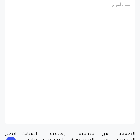
الصفحة
من
سياسة
إتفاقية
السايت
اتصل
الرئيسية
نحن
الخصوصية
المستخدم
ماب
بنا
جميع الحقوق محفوظة لموقع جي إس نيوز© 2024