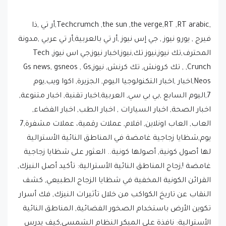
,Techcrumch ,the sun ,the verge,RT ,RT arabic,أر تي ,ذا
فيرج , يورو نيوز , جي إس نيوز ,أر تي بالعربية,أر تي عربي ,مدونة
المحترف,تك نيوز,نيوز تك,نيوز,اخبار نيوز,جي اس نيوز, Tech
Crunch, , تك كرونش, تك كرنش, نيوز,Gs news, gsneos , Gs
Neos,اخبار ,اخبار التكنولوجيا اليوم, الجزيرة, اكوا ويب,يوم
7,اليوم السابع ,بي بي سي, العربية,اخبار تقنية, اخبار متنوعة,
اخبار الصحة, اخبار السيارات , اخبار الطب, اخبار الفضاء,
العاب, العاب اونلاين, افلام, عملات رقمية، عملات مشفرة,7
يوم,شظايا زجاجية غامضة في المناطق النائية الأسترالية
لها أصول كونية, أصولها كونية.. العثور على شظايا زجاجية
غامضة !,زجاج المناطق النائية الأسترالية: تأكيد أصل النيزك,
القرائن الكونية المخفية في شظايا الزجاج الطبيعي, كشف
النقاب عن تاريخ الكواكب من خلال تأثيرات النيزك, فك أسرار
تكوين الأرض باستخدام الصخور الفضائية, المناطق النائية
الأسترالية: نافذة على المبكر النظام الشمسي,كيف يدرس
العلماء تكوين الكواكب, ما هي النيازك وكيف تتشكل, كيف