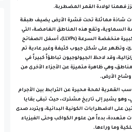
ز فهمنا لولادة القمر المضطربة.
لات شاذة مماثلة تحت قشرة الأرض يضيف طبقة
 السماوية، وتقع هذه المناطق الغامضة، التي
يطلق عليها اسم المقاطعات الكبيرة منخفضة السرعة (LLVPs)، أسفل الصفائح
دئ، وتظهر على شكل جيوب كثيفة وغير عادية تم
لية، وقد لاحظ الجيولوجيون تباطؤاً كبيراً في
لمناطق، وهي ظاهرة متميزة عن الأجزاء الأخرى من
وشاح الأرض.
رتباط بين هذه LLVPs والرواسب القمرية لمحة محيرة عن الترابط بين الأجرام
وهو يشير إلى تاريخ مشترك، حيث تبقى بقايا
 على الاضطرابات الكونية البدائية،
ويتردد صدى
متعددة، بدءاً من علوم الكواكب وحتى الفيزياء
لكية وما وراءها.