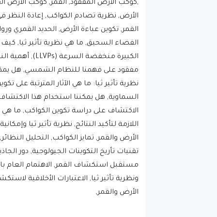
,كوكب الأرض المفقود, القمر, كوكب الأرض الق
الأرض, نظرية تصادم الكواكب, إعادة النظر في نظ
القمر, تكوين عباءة الأرض, الحديد القمري و
الفضاء السحيق, ما هي نظرية تأثير ثيا, كيف
الكبيرة منخفضة ا
مفقود على فهمنا للنظام الشمسي, هل يمكن أ
نظرية تأثير ثيا: ما هي الآثار المترتبة على تكو
السماوية, هل يمكننا استخدام هذا الاكتشاف 
الاكتشاف على دراسة تكوين الكواكب, ما هي حد
اللازمة لتأكيد النتائج, نظرية تأثير ثيا وإمكا
الأرض والقمر, تمايز الكواكب, التحليل النظائ
تقنيات تأريخ التكوينات الجيولوجية, دور الجاذ
مستقبل استكشاف القمر, الاهتمام العام باس
ونظرية تأثير ثيا, الاعتبارات الأخلاقية لا
الأرض والقمر,