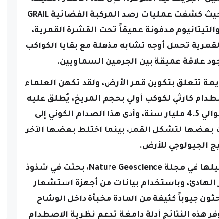
تعكس اكتشافاً موازياً على القمر، حيث كشفت عمليات رصد المركبة الفضائية GRAIL
لتيتانيوم مدفونة عميقاً تحت القشرة القمرية،
لقمرية تحمل أوجه تشابه مذهلة مع بقايا الكواكب
ود علاقة عميقة بين الجرمين السماويين.
يمة تتعلق بتكوين قمر الأرض، ولقد تكهن العلماء
صطدام كارثي لكوكب أولي بحجم المريخ، يُطلق عليه
اسم ثيا، مع الأرض الناشئة منذ حوالي 4.5 مليار سنة، وأدى هذا الصدام الكوني إلى
ت بعضها لتشكل القمر، بينما اختلط بعضها الآخر
ج الجيولوجي للأرض.
والدراسة الحديثة، التي نشرت تفاصيلها في مجلة Nature Geoscience، بحثت في شذوذ
 الهادئ، وباستخدام بيانات من أجهزة استشعار
ئية GRAIL، حدد الباحثون جيوباً كثيفة من المادة مخبأة داخل الوشاح
توفر هذه النتائج أدلة دامغة تدعم نظرية الاصطدام