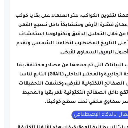
منا لتكوين الكواكب، عثر العلماء على بقايا كوكب
أعماق قشرة الأرض ومتشابكاً داخل نسيج القمر،
ا من خلال التحليل الدقيق وتكنولوجيا استكشاف
اً على التاريخ المضطرب لنظامنا الشمسي وتقدم
أصول الرفيق السماوي للأرض.
ب البيانات التي تم جمعها من مصادر مختلفة، بما
في ذلك المركبة الفضائية لاستعادة الجاذبية والمختبر الداخلي (GRAIL) التابع لناسا
لى الصفائح التكتونية للأرض، وكشفت التحقيقات
قع داخل الصفائح التكتونية لأفريقيا والمحيط
 سر سماوي مخفي تحت سطح كوكبنا.
ل" البريطانية الموقرة، فإن هذه الألغاز الكثيفة