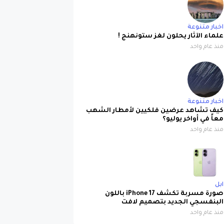
اخبار متنوعة
علماء الآثار يحلون لغز ستونهنج !
منذ عام واحد
اخبار متنوعة
كيف تشاهد عرضين فلكيين لأمطار الشهب
معاً في أواخر يوليو؟
منذ عام واحد
ابل
صورة مسربة تكشف iPhone 17 باللون
البنفسجي الجديد بتصميم لافت
منذ عام واحد