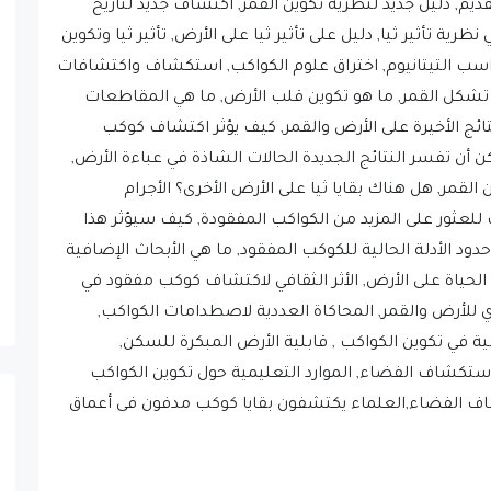
ديم, دليل جديد لنظرية تكوين القمر, اكتشاف جديد لتاريخ
رية تأثير ثيا, دليل على تأثير ثيا على الأرض, تأثير ثيا وتكوين
رواسب التيتانيوم, اختراق علوم الكواكب, استكشاف واكتشافات
 تشكل القمر, ما هو تكوين قلب الأرض, ما هي المقاطعات
لسرعة (LLVPs), أهمية النتائج الأخيرة على الأرض والقمر, كيف يؤثر اكتشاف كوكب
ن تفسر النتائج الجديدة الحالات الشاذة في عباءة الأرض,
ين القمر, هل هناك بقايا ثيا على الأرض الأخرى؟ الأجرام
للعثور على المزيد من الكواكب المفقودة, كيف سيؤثر هذا
ود الأدلة الحالية للكوكب المفقود, ما هي الأبحاث الإضافية
نية الحياة على الأرض, الأثر الثقافي لاكتشاف كوكب مفقود في
ري للأرض والقمر, المحاكاة العددية لاصطدامات الكواكب,
بية في تكوين الكواكب , قابلية الأرض المبكرة للسكن,
تكشاف الفضاء, الموارد التعليمية حول تكوين الكواكب
ستكشاف الفضاء,العلماء يكتشفون بقايا كوكب مدفون فى أعماق