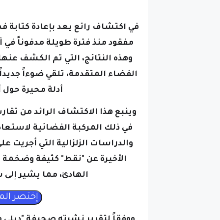
في اكتشاف رائع يعد بإعادة كتابة فه
مفقود منذ فترة طويلة مدفوناً في 
وهذه النتائج، التي تم الكشف عنه
الفضاء المتقدمة، تلقي ضوءاً جديد
أدلة محيرة حول 
وينبع هذا الاكتشاف الرائد من تقار
والدراسات الزلزالية التي أجريت ع
الأخيرة عن "نقط" كثيفة وضخمة ت
الهادئ، مما يشير إلى
ووفقاً لتقرير نشرته صحيفة "ديلي مي