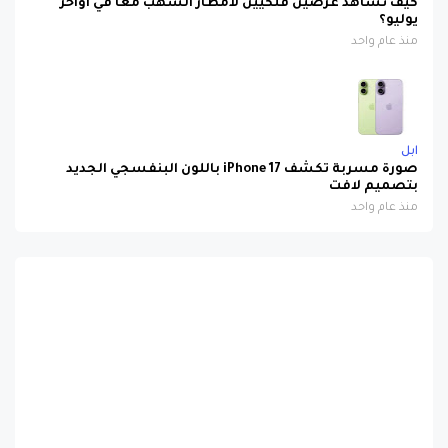
كيف تشاهد عرضين فلكيين لأمطار الشهب معاً في أواخر
يوليو؟
منذ عام واحد
ابل
صورة مسربة تكشف iPhone 17 باللون البنفسجي الجديد
بتصميم لافت
منذ عام واحد