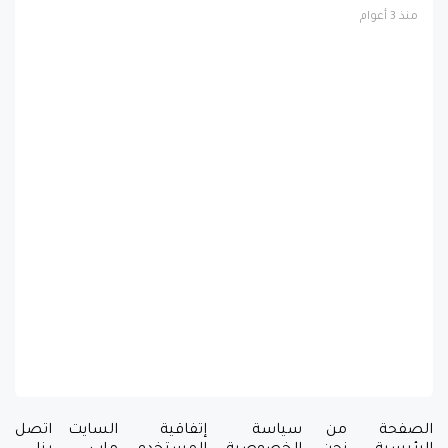
منذ 3 أعوام
الصفحة
من
سياسة
إتفاقية
السايت
اتصل