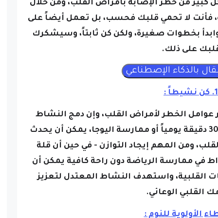
ة، فأنت لا تحمي قلبك فحسب، بل تعمل أيضاً على
بدأ بخطوات صغيرة، ولكن كن ثابتاً، وسيشكرك
لبك على ذلك.
1. كن نشيطاً :
ر عوامل الخطر لأمراض القلب، وإن دمج النشاط
البدني المنتظم، مثل المشي لمدة 30 دقيقة يومياً أو ممارسة اليوجا، يمكن أن يحدث
لقلب، ومن المهم إيجاد التوازن - في حين أن قلة
راط في ممارسة الرياضة دون راحة كافية يمكن أن
بات القلبية، واستهدف النشاط المعتدل لتعزيز
 القلبي الوعائي.