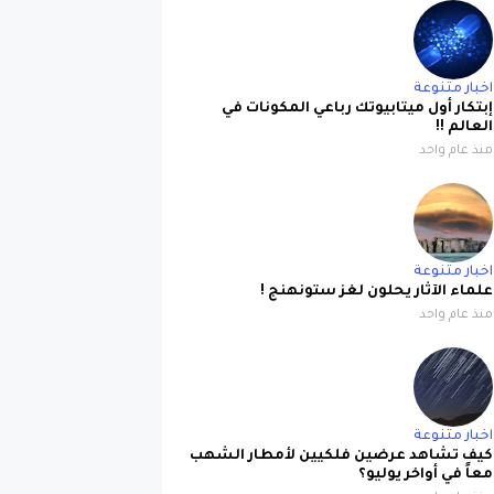
اخبار متنوعة
إبتكار أول ميتابيوتك رباعي المكونات في
العالم !!
منذ عام واحد
اخبار متنوعة
علماء الآثار يحلون لغز ستونهنج !
منذ عام واحد
اخبار متنوعة
كيف تشاهد عرضين فلكيين لأمطار الشهب
معاً في أواخر يوليو؟
منذ عام واحد