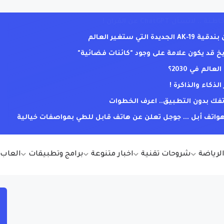
ي ستغير العالم
يخ قد يكون علامة على وجود "كائنات فضائية"
لم في 2030؟
كاء والذاكرة !
فك بدون التطبيق.. اعرف الخطوات
ف أبل ... جوجل تعلن عن هاتف قابل للطي بمواصفات خيالية
الرياضة
شروحات تقنية
اخبار متنوعة
برامج وتطبيقات
العاب أ