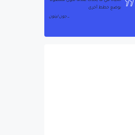
جون لينون