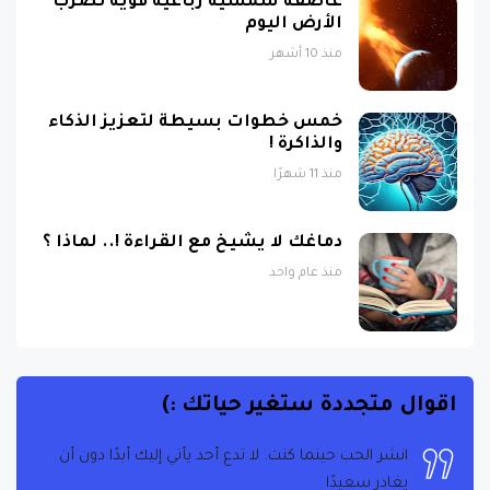
عاصفة شمسية رباعية قوية تضرب
الأرض اليوم
منذ 10 أشهر
خمس خطوات بسيطة لتعزيز الذكاء
والذاكرة !
منذ 11 شهرًا
دماغك لا يشيخ مع القراءة !.. لماذا ؟
منذ عام واحد
اقوال متجددة ستغير حياتك :)
انشر الحب حينما كنت. لا تدع أحد يأتي إليك أبدًا دون أن
يغادر سعيدًا