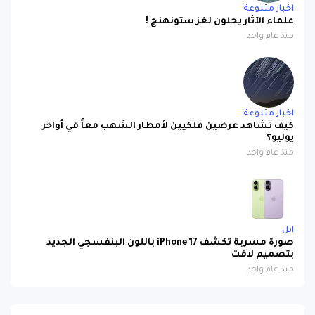
اخبار متنوعة
علماء الآثار يحلون لغز ستونهنج !
منذ عام واحد
اخبار متنوعة
كيف تشاهد عرضين فلكيين لأمطار الشهب معاً في أواخر
يوليو؟
منذ عام واحد
ابل
صورة مسربة تكشف iPhone 17 باللون البنفسجي الجديد
بتصميم لافت
منذ عام واحد