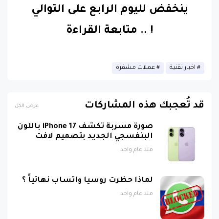
ينخفض لليوم الرابع على التوالي
!
..
متابعة القراءة
اخبار تقنية
عملات مشفرة
قد تُعجبك هذه المشاركات
عرض الكل
صورة مسربة تكشف iPhone 17 باللون
البنفسجي الجديد بتصميم لافت
منذ عام واحد
لماذا حظرت روسيا واتساب نهائياً ؟
منذ عام واحد