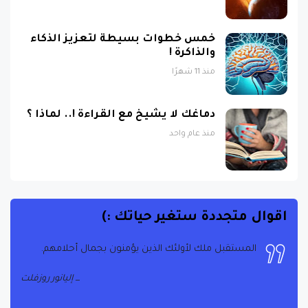
خمس خطوات بسيطة لتعزيز الذكاء
والذاكرة !
منذ 11 شهرًا
دماغك لا يشيخ مع القراءة !.. لماذا ؟
منذ عام واحد
اقوال متجددة ستغير حياتك :)
المستقبل ملك لأولئك الذين يؤمنون بجمال أحلامهم.
إليانور روزفلت