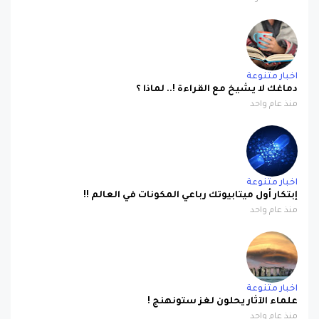
اخبار متنوعة
دماغك لا يشيخ مع القراءة !.. لماذا ؟
منذ عام واحد
اخبار متنوعة
إبتكار أول ميتابيوتك رباعي المكونات في العالم !!
منذ عام واحد
اخبار متنوعة
علماء الآثار يحلون لغز ستونهنج !
منذ عام واحد