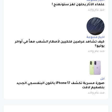
اخبار متنوعة
علماء الآثار يحلون لغز ستونهنج !
منذ عام واحد
اخبار متنوعة
كيف تشاهد عرضين فلكيين لأمطار الشهب معاً في أواخر
يوليو؟
منذ عام واحد
ابل
صورة مسربة تكشف iPhone 17 باللون البنفسجي الجديد
بتصميم لافت
منذ عام واحد