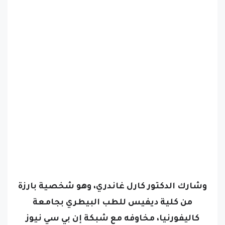
وشارك الدكتور كارل غاندري، وهو شخصية بارزة
من كلية ديفيس للطب البيطري بجامعة
كاليفورنيا، مخاوفه مع شبكة إن بي سي نيوز