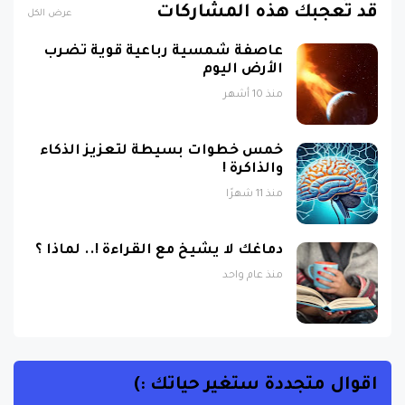
قد تُعجبك هذه المشاركات
عرض الكل
عاصفة شمسية رباعية قوية تضرب
الأرض اليوم
منذ 10 أشهر
خمس خطوات بسيطة لتعزيز الذكاء
والذاكرة !
منذ 11 شهرًا
دماغك لا يشيخ مع القراءة !.. لماذا ؟
منذ عام واحد
اقوال متجددة ستغير حياتك :)