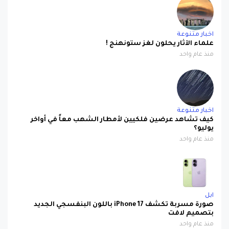
اخبار متنوعة
علماء الآثار يحلون لغز ستونهنج !
منذ عام واحد
اخبار متنوعة
كيف تشاهد عرضين فلكيين لأمطار الشهب معاً في أواخر
يوليو؟
منذ عام واحد
ابل
صورة مسربة تكشف iPhone 17 باللون البنفسجي الجديد
بتصميم لافت
منذ عام واحد