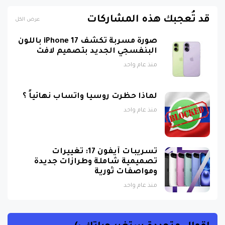
قد تُعجبك هذه المشاركات
عرض الكل
صورة مسربة تكشف iPhone 17 باللون
البنفسجي الجديد بتصميم لافت
منذ عام واحد
لماذا حظرت روسيا واتساب نهائياً ؟
منذ عام واحد
تسريبات آيفون 17: تغييرات
تصميمية شاملة وطرازات جديدة
ومواصفات ثورية
منذ عام واحد