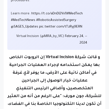
procedures.
Learn more:
https://t.co/aDnDI2Vx1I
#MedTech
#MedTechNews
#RoboticAssistedSurgery
@SAGES_Updates
pic.twitter.com/tTzRyj9ERN
February 24,
— Virtual Incision (@MIRA_by_VIC)
2024
و قالت شركة Virtual Incision إن الروبوت الخاص
بها يمكن استخدامه لإجراء العمليات الجراحية
في أماكن نائية على الأرض، ما يوفر لأي غرفة
عمليات خيار الوصول إلى الجراحين
المتخصصين،
وأضافي الرئيس التنفيذي
للشركة،
جون مورف
: "على الرغم من أنه من المثير
أن تكون لدينا التكنولوجيا الخاصة بنا في الفضاء،