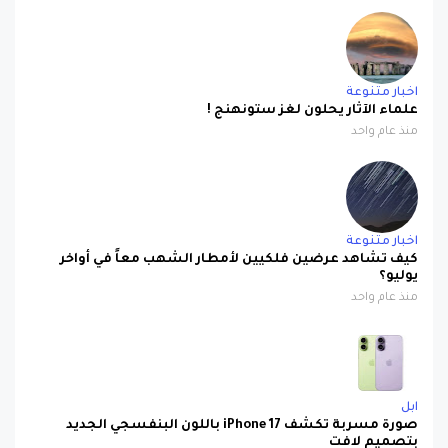
اخبار متنوعة
علماء الآثار يحلون لغز ستونهنج !
منذ عام واحد
اخبار متنوعة
كيف تشاهد عرضين فلكيين لأمطار الشهب معاً في أواخر
يوليو؟
منذ عام واحد
ابل
صورة مسربة تكشف iPhone 17 باللون البنفسجي الجديد
بتصميم لافت