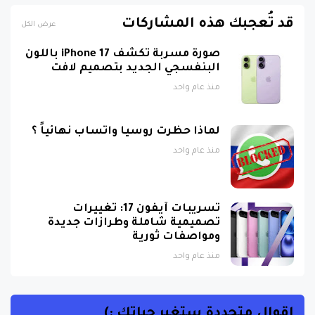
قد تُعجبك هذه المشاركات
عرض الكل
صورة مسربة تكشف iPhone 17 باللون
البنفسجي الجديد بتصميم لافت
منذ عام واحد
لماذا حظرت روسيا واتساب نهائياً ؟
منذ عام واحد
تسريبات آيفون 17: تغييرات
تصميمية شاملة وطرازات جديدة
ومواصفات ثورية
منذ عام واحد
اقوال متجددة ستغير حياتك :)