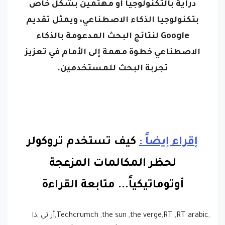
دراية بالتكنولوجيا أو مهتمين بشكل خاص
بتكنولوجيا الذكاء الاصطناعي،
ويمثل تقديم
Google لنتائج البحث المدعومة بالذكاء
الاصطناعي خطوة مهمة إلى الأمام في تعزيز
تجربة البحث للمستخدمين.
إقراء إيضاً :
كيف تستخدم تروكولر
لحظر المكالمات المزعجة
أوتوماتيكياً.
..
متابعة القراءة
,Techcrumch ,the sun ,the verge,RT ,RT arabic,أر تي ,ذا