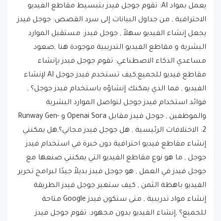
الاحترافية , من جداول البيانات إلى سرد القصص: جوجل فيدز
يجعل إنشاء الفيديو سهلاً , جوجل فيدز: مستقبل الموارد
البشرية و مقاطع الفيديو التدريبية موجودة هنا ,صعود
مساعدي الذكاء الاصطناعي: تقوم جوجل فيدز بإنشاء
مقاطع فيديو للجميع,كيف تستخدم فيدز جوجل AI لإنشاء
الفيديو , فما الذي يمكنك إنشاؤه باستخدام فيدز جوجل؟ ,
فوائد استخدام فيدز جوجل لتواصل الموارد البشرية
والموظفين , جوجل فيدز مقابل Openai Sora و Runway Gen-
2: الاختلافات الرئيسية , هل جوجل فيدز مجاني؟,هل يمكنني
إنشاء مقاطع فيديو احترافية دون خبرة في استخدام فيدز
جوجل , ما هو نوع مقاطع الفيديو التي يمكنني صنعها مع
جوجل فيدز في العمل , هو جوجل فيدز بديلاً جيدًا لبرامج تحرير
الفيديو باهظة الثمن , كيف ستغير جوجل فيدز الطريقة
إنشاء مواد تدريبية , متى ستكون فيدز Google متاحة
للجميع؟ ,إنشاء الفيديو بدون مجهود: تقوم جوجل فيدز
بتبسيط العملية , رواية القصص التي تعمل بالنيابة: إشراك