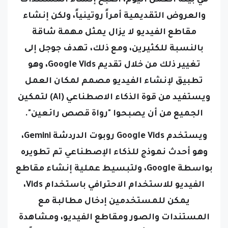
مقاطع الفيديو لا يزال يمثل مهمة شاقة
بالنسبة للكثيرين، ومع ذلك، تهدف جوجل إلى
تغيير ذلك من خلال تقديم Google Vids، وهو
تطبيق لإنشاء الفيديو مصمم لمكان العمل
ويستفيد من قوة الذكاء الاصطناعي (AI) لتمكين
الجميع من أن يصبحوا "رواة قصص رائعين".
ويستخدم Google Vids روبوت الدردشة Gemini،
وهو أحدث نموذج للذكاء الإصطناعي تم تطويره
بواسطة Google، ولتبسيط عملية إنشاء مقاطع
الفيديو للاستخدام الاحترافي باستخدام Vids،
يمكن للمستخدمين إدخال مطالبة مع
المستندات والصور ومقاطع الفيديو، ومشاهدة
التطبيق وهو يُنشئ لوحة عمل كاملة ونصاً