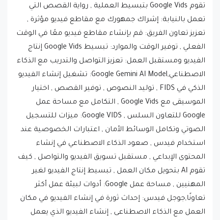
تعمل بالنيابة: إشراك جمهورك مع مقاطع فيديو مؤثرة ,
تعزيز تعاون الفريق: قم بإنشاء مقاطع فيديو معًا في الوقت
الفعلي , توفير الوقت والموارد: تبسيط Google Vids إنتاج
الفيديو ومستقبل العمل: تعزيز التواصل والتدريب مع الذكاء
الاصطناعي,Google Gemini AI Model: تشغيل إنشاء الفيديو
الذكي في FIDS , توليد النصوص , توفير القصص , اختيار
الموسيقى مع Google Vids , التكامل مع مساحة عمل
Google للتعاون السلس , Google VIDS: ميزات للتسجيل
الصوتي وتكامل الوسائط الأمان , اعتبارات الخصوصية عند
استخدام فيدس , صعود الذكاء الاصطناعي في إنشاء
المحتوى الإبداعي , مستقبل تسويق الفيديو والتواصل , كيف
تقوم AI بتحويل مكان العمل , تبسيط إنتاج الفيديو لغير
المهنيين , مساحة عمل Google: أدوات لبيئة عمل أكثر
تعاونًا,جوجل فيدس: إحداث ثورة في إنشاء الفيديو في مكان
العمل مع الذكاء الاصطناعى , إنشاء الفيديو الذي يعمل
بمواد AI: تقوم جوجل فيدس بتبسيط مقاطع الفيديو