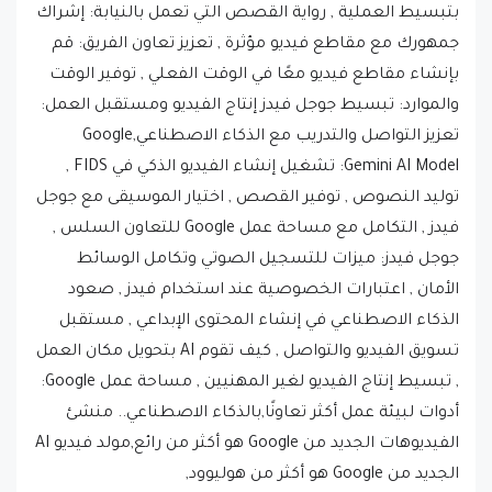
جمهورك مع مقاطع فيديو مؤثرة , تعزيز تعاون الفريق: قم
بإنشاء مقاطع فيديو معًا في الوقت الفعلي , توفير الوقت
والموارد: تبسيط جوجل فيدز إنتاج الفيديو ومستقبل العمل:
تعزيز التواصل والتدريب مع الذكاء الاصطناعي,Google
Gemini AI Model: تشغيل إنشاء الفيديو الذكي في FIDS ,
توليد النصوص , توفير القصص , اختيار الموسيقى مع جوجل
فيدز , التكامل مع مساحة عمل Google للتعاون السلس ,
جوجل فيدز: ميزات للتسجيل الصوتي وتكامل الوسائط
الأمان , اعتبارات الخصوصية عند استخدام فيدز , صعود
الذكاء الاصطناعي في إنشاء المحتوى الإبداعي , مستقبل
تسويق الفيديو والتواصل , كيف تقوم AI بتحويل مكان العمل
, تبسيط إنتاج الفيديو لغير المهنيين , مساحة عمل Google:
أدوات لبيئة عمل أكثر تعاونًا,بالذكاء الاصطناعي.. منشئ
الفيديوهات الجديد من Google هو أكثر من رائع,مولد فيديو AI
الجديد من Google هو أكثر من هوليوود,