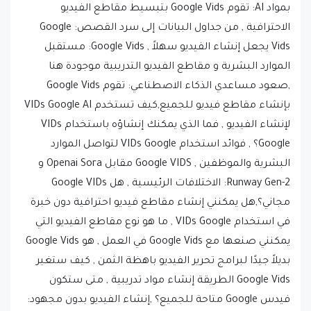
الاحترافية , من جداول البيانات إلى سرد القصص: Google
Vids يجعل إنشاء الفيديو سهلاً , Google Vids: مستقبل
الموارد البشرية و مقاطع الفيديو التدريبية موجودة هنا
,صعود مساعدي الذكاء الاصطناعي: تقوم Google Vids
بإنشاء مقاطع فيديو للجميع,كيف تستخدم VIDs Google AI
لإنشاء الفيديو , فما الذي يمكنك إنشاؤه باستخدام VIDs
Google؟ , فوائد استخدام VIDs Google لتواصل الموارد
البشرية والموظفين , Google VIDS مقابل Openai Sora و
Runway Gen-2: الاختلافات الرئيسية , هل Google VIDs
مجاني؟,هل يمكنني إنشاء مقاطع فيديو احترافية دون خبرة
في استخدام VIDs Google , ما هو نوع مقاطع الفيديو التي
يمكنني صنعها مع Google Vids في العمل , هو Google Vids
بديلاً جيدًا لبرامج تحرير الفيديو باهظة الثمن , كيف ستغير
Google Vids الطريقة إنشاء مواد تدريبية , متى ستكون
فيدس Google متاحة للجميع؟ ,إنشاء الفيديو بدون مجهود:
تقوم Google Vids بتبسيط العملية , رواية القصص التي