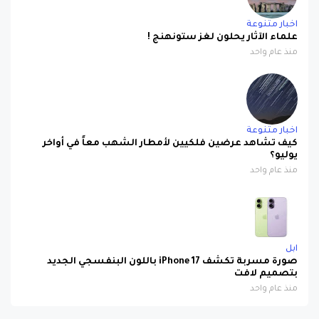
اخبار متنوعة
علماء الآثار يحلون لغز ستونهنج !
منذ عام واحد
اخبار متنوعة
كيف تشاهد عرضين فلكيين لأمطار الشهب معاً في أواخر
يوليو؟
منذ عام واحد
ابل
صورة مسربة تكشف iPhone 17 باللون البنفسجي الجديد
بتصميم لافت
منذ عام واحد