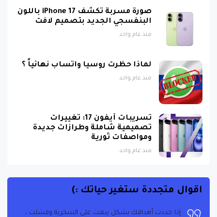
البنفسجي الجديد بتصميم لافت
منذ عام واحد
لماذا حظرت روسيا واتساب نهائياً ؟
منذ عام واحد
تسريبات آيفون 17: تغييرات
تصميمية شاملة وطرازات جديدة
ومواصفات ثورية
منذ عام واحد
اقوال متجددة ستغير حياتك :)
إذا حددت أهدافك بشكل يبعث على السخرية وفشلت ،
فستفشل فوق نجاح أي شخص آخر