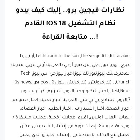
نظارات فيجين برو.. إليك كيف يبدو
نظام التشغيل iOS 18 القادم
!.
..
متابعة القراءة
,Techcrumch ,the sun ,the verge,RT ,RT arabic,أر تي ,ذا
فيرج , يورو نيوز , جي إس نيوز ,أر تي بالعربية,أر تي عربي ,مدونة
المحترف,تك نيوز,نيوز تك,نيوز,اخبار نيوز,جي اس نيوز, Tech
Crunch, , تك كرونش, تك كرنش, نيوز,Gs news, gsneos , Gs
Neos,اخبار ,اخبار التكنولوجيا اليوم, الجزيرة, اكوا ويب,يوم
7,اليوم السابع ,بي بي سي, العربية,اخبار تقنية, اخبار متنوعة,
اخبار الصحة, اخبار السيارات , اخبار الطب, اخبار الفضاء,
العاب, العاب اونلاين, افلام, عملات رقمية، عملات مشفرة,7
يوم,Google Vids: إحداث ثورة في إنشاء الفيديو في مكان
العمل مع الذكاء الاصطناعى , إنشاء الفيديو الذي يعمل
بمواد AI: تقوم Google Vids بتبسيط مقاطع الفيديو