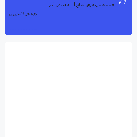
جيمس كاميرون