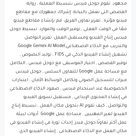
القصص التي تعمل بالنيابة: إشراك جمهورك مع مقاطع
فيديو مؤثرة , تعزيز تعاون الفريق: قم بإنشاء مقاطع فيديو
معًا في الوقت الفعلي , توفير الوقت والموارد: تبسيط جوجل
فيدس إنتاج الفيديو ومستقبل العمل: تعزيز التواصل
والتدريب مع الذكاء الاصطناعي,Google Gemini AI Model:
تشغيل إنشاء الفيديو الذكي في FIDS , توليد النصوص ,
توفير القصص , اختيار الموسيقى مع جوجل فيدس , التكامل
مع مساحة عمل Google للتعاون السلس , جوجل فيدس:
ميزات للتسجيل الصوتي وتكامل الوسائط الأمان , اعتبارات
الخصوصية عند استخدام فيدس , صعود الذكاء الاصطناعي
في إنشاء المحتوى الإبداعي , مستقبل تسويق الفيديو
والتواصل , كيف تقوم AI بتحويل مكان العمل , تبسيط إنتاج
الفيديو لغير المهنيين , مساحة عمل Google: أدوات لبيئة
عمل أكثر تعاونًا,جوجل فيدز: إحداث ثورة في إنشاء الفيديو في
مكان العمل مع الذكاء الاصطناعى , إنشاء الفيديو الذي
يعمل بمواد AI: تقوم جوجل فيدز بتبسيط مقاطع الفيديو