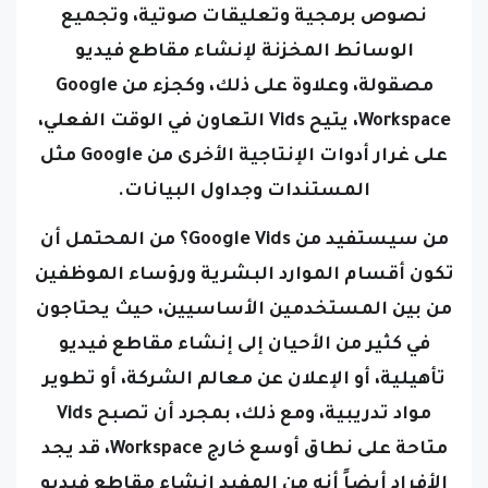
الوسائط المخزنة لإنشاء مقاطع فيديو
مصقولة، و
علاوة على ذلك، وكجزء من Google
Workspace، يتيح Vids التعاون في الوقت الفعلي،
على غرار أدوات الإنتاجية الأخرى من Google مثل
المستندات وجداول البيانات.
من سيستفيد من Google Vids؟ من المحتمل أن
تكون أقسام الموارد البشرية ورؤساء الموظفين
من بين المستخدمين الأساسيين، حيث يحتاجون
في كثير من الأحيان إلى إنشاء مقاطع فيديو
تأهيلية، أو الإعلان عن معالم الشركة، أو تطوير
مواد تدريبية، ومع ذلك، بمجرد أن تصبح Vids
متاحة على نطاق أوسع خارج Workspace، قد يجد
الأفراد أيضاً أنه من المفيد إنشاء مقاطع فيديو
للمناسبات الشخصية مثل أعياد الميلاد أو