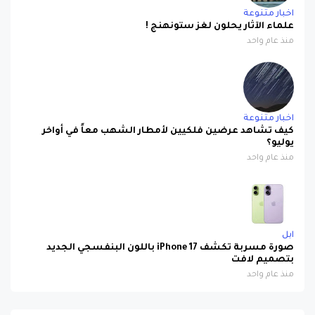
اخبار متنوعة
علماء الآثار يحلون لغز ستونهنج !
منذ عام واحد
اخبار متنوعة
كيف تشاهد عرضين فلكيين لأمطار الشهب معاً في أواخر
يوليو؟
منذ عام واحد
ابل
صورة مسربة تكشف iPhone 17 باللون البنفسجي الجديد
بتصميم لافت
منذ عام واحد