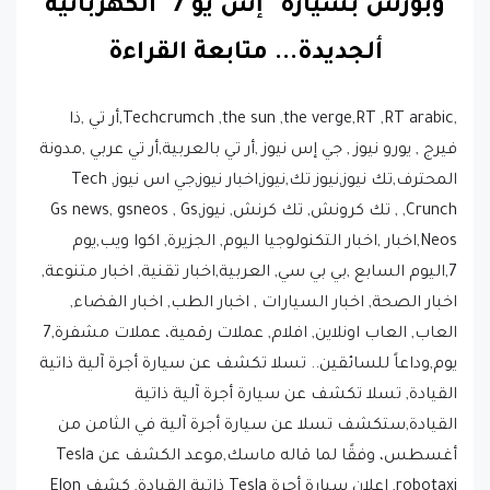
وبورش بسيارة "إس يو 7" الكهربائية
ألجديدة.
..
متابعة القراءة
,Techcrumch ,the sun ,the verge,RT ,RT arabic,أر تي ,ذا
فيرج , يورو نيوز , جي إس نيوز ,أر تي بالعربية,أر تي عربي ,مدونة
المحترف,تك نيوز,نيوز تك,نيوز,اخبار نيوز,جي اس نيوز, Tech
Crunch, , تك كرونش, تك كرنش, نيوز,Gs news, gsneos , Gs
Neos,اخبار ,اخبار التكنولوجيا اليوم, الجزيرة, اكوا ويب,يوم
7,اليوم السابع ,بي بي سي, العربية,اخبار تقنية, اخبار متنوعة,
اخبار الصحة, اخبار السيارات , اخبار الطب, اخبار الفضاء,
العاب, العاب اونلاين, افلام, عملات رقمية، عملات مشفرة,7
يوم,وداعاً للسائقين.. تسلا تكشف عن سيارة أجرة آلية ذاتية
القيادة, تسلا تكشف عن سيارة أجرة آلية ذاتية
القيادة,ستكشف تسلا عن سيارة أجرة آلية في الثامن من
أغسطس، وفقًا لما قاله ماسك,موعد الكشف عن Tesla
robotaxi, إعلان سيارة أجرة Tesla ذاتية القيادة, كشف Elon