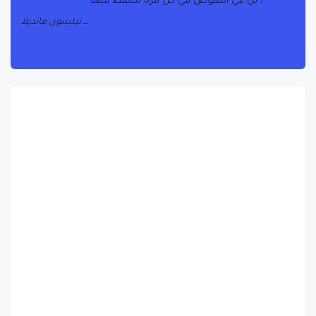
، بل في النهوض في كل مرة نسقط فيها
نيلسون مانديلا