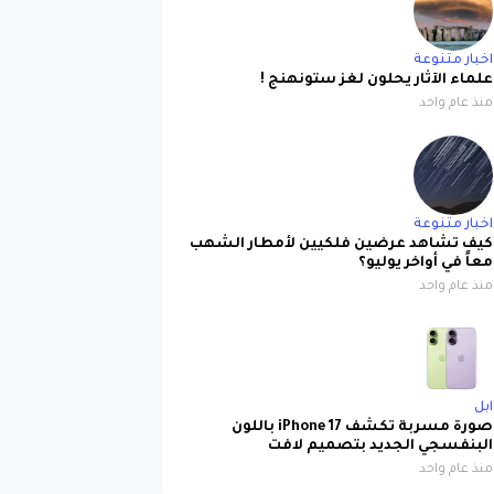
اخبار متنوعة
علماء الآثار يحلون لغز ستونهنج !
منذ عام واحد
اخبار متنوعة
كيف تشاهد عرضين فلكيين لأمطار الشهب
معاً في أواخر يوليو؟
منذ عام واحد
ابل
صورة مسربة تكشف iPhone 17 باللون
البنفسجي الجديد بتصميم لافت
منذ عام واحد