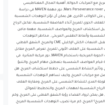
خ مع المركبات الجوالة, أهمية المجال المغناطيسي
للكواكب, ملاحظات العواصف الشمسية من Mars Perseverance rover, دور مهمة MAVEN في دراسة
 على الكواكب الأخرى, هل يمكن أن تؤثر التوهجات الشمسية
 للغلاف الجوي للمريخ أثناء العاصفة الشمسية, تفاعل الرياح
قبل استكشاف المريخ والعواصف الشمسية, مهمة مافن
 الشمسية وأنماط الطقس المريخي , مخاطر التوهجات
الشمسية على مستعمري المريخ في المستقبل, الانبعاث الكتلي الإكليلي CME والمريخ, الشفق القطبي
جات الشمسية على الغلاف الأيوني للمريخ, تعرض المريخ مقابل
الأرض للعواصف الشمسية, دراسة التغيرات الجوية المريخية باستخدام MAVEN, دور مركبة المثابرة. في
قيام العواصف الشمسية بتعطيل مهام المريخ, والتنبؤ
, وتأثير النشاط الشمسي على خطط استكشاف المريخ, هل
اصل مع مركبات المريخ, وكيف تساهم التوهجات الشمسية
طويلة المدى للنشاط الشمسي على المريخ, ومقارنة الغلاف
الرياح الشمسية لمهمات المريخ, والتخطيط للموائل
ل يمكن لرواد الفضاء رؤية الشفق القطبي على المريخ, وكم
ريخ؟ المريخ, كم مرة تضرب التوهجات الشمسية المريخ,