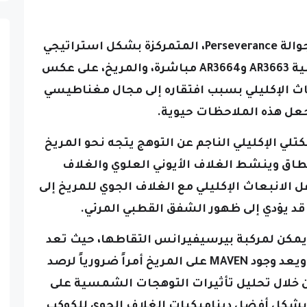
ومن المقرر أن تقوم مركبة ناسا الجوالة Perseverance، المتمركزة بشكل استراتيجي
على المريخ، بمراقبة البقع الشمسية AR3663 وAR3664 مباشرة، والمريخ، على عكس
 الإكليلي بسبب افتقاره إلى مجال مغناطيسي
جعل هذه الملاحظات حيوية.
كتلي الإكليلي الناجم عن التوهج يتجه نحو المريخ
اق وينشط الغلاف الأيوني العلوي والغلاف
 الانبعاث الإكليلي مع الغلاف الجوي للمريخ إلى
د يؤدي إلى ظهور الشفق القطبي المرئي.
يمكن لمركبة بيرسيفيرانس التقاطها، حيث تعد
ويعد وجود MAVEN على المريخ أمراً ضرورياً لرصد
ن خلال تحليل تأثيرات التوهجات الشمسية على
 بشكل أفضل ديناميكيات الغلاف الجوي للكوكب