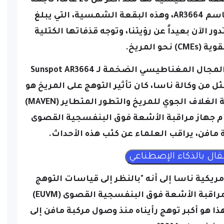
في 14 مايو، شهدت الأرض أشد عاصفة مغناطيسية لها منذ أكثر من 20 عاماً، ناجمة
عن بقعة شمسية ضخمة تُعرف باسم AR3664، وهذه البقعة الشمسية، التي يبلغ
 الأرض، تدور الآن بعيداً عن رؤيتنا، وتوجه قذفاتها الكتلية
) نحو المريخ.
وإن انفجارات البلازما الشمسية والمجال المغناطيسي الضخمة لـ Sunspot AR3664
مثل من وكالة ناسا، كان تأثير التوهج على المريخ هو
الأكبر الذي تم رصده منذ وصول مهمة الغلاف الجوي للمريخ والتطور المتطاير (MAVEN)
عام 2014، وباستخدام جهاز مراقبة الأشعة فوق البنفسجية القصوى
مريكية ناسا إلى أنه "بالنظر إلى قياسات التوهج
القادم من المريخ باستخدام جهاز مراقبة الأشعة فوق البنفسجية القصوى (EUVM)
ذا هو أكبر توهج رأيناه منذ وصول مركبة مافن إلى