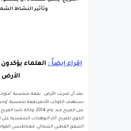
وتأثير النشاط الشمس
إقراء إيضاً :
العلماء يؤكدون
الأرض !
,بعد أن ضربت الأرض.. بقعة شمسية "متوح
على المريخ منذ عام 2014
الجوي للمريخ, آثار التوهجات الشمسية على 
الشفق القطبي الشمالي, مغناطيسي العواص