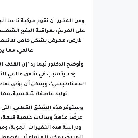
الأرض، معرض بشكل خاص للانبعاث
عالمي، مما ي
وأوضح الدكتور ثيمان: "إن القذف ال
وقد يتسبب في شفق عالمي النط
المغناطيسي"،
ويمكن أن يؤدي تفاعل
توليد عاصفة شمسية، مما ق
وستوفر هذه الشفق القطبي، التي 
عرضًا مذهلاً وبيانات علمية قيمة،
ودراسة هذه التغيرات الجوية، وم
المريخ، يمكن للعلماء أن يفهموا