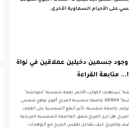
ي على الأجرام السماوية الأخرى.
 وجود جسمين دخيلين عملاقين في نواة
.
..
متابعة القراءة
شة" تستهدف الكوكب الأحمر ,بقعة شمسية "متوحشة"
تستهدف الكوكب الأحمر,بقعة شمسية "وحشية" AR3664 عاصفة شمسية المريخ, أقوى توهج شمسي
, وكالة ناسا المريخ يرصد عاصفة شمسية, تأثير البقع الشمسية على الغلاف
المريخ, هل لدى المريخ شفق, العاصفة الشمسية المريخية
ف والمريخ, كيف يتفاعل طقس المريخ مع التوهجات