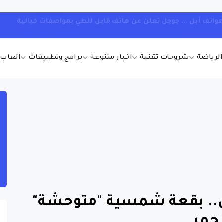
ل ChatGPT عن القران !
الرياضة
شروحات تقنية
اخبار متنوعة
برامج وتطبيقات
العاب أ
.. بقعة شمسية "متوحشة"
حمر