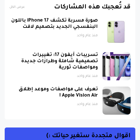
قد تُعجبك هذه المشاركات
عرض الكل
صورة مسربة تكشف iPhone 17 باللون
البنفسجي الجديد بتصميم لافت
منذ عام واحد
تسريبات آيفون 17: تغييرات
تصميمية شاملة وطرازات جديدة
ومواصفات ثورية
منذ عام واحد
تعرف على مواصفات وموعد إطلاق
Apple Vision Air !
منذ عام واحد
اقوال متجددة ستغير حياتك :)