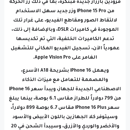
مزودين بأزرار جديدة مبتكرة، بما في ذلك زر الحركة
من iPhone 15 Pro وزر جديد سهل الاستخدام
لالتقاط الصور ومقاطع الفيديو، على غرار تلك
الموجودة في كاميرات DSLR، وبالإضافة إلى ذلك،
تدعم الكاميرات الخلفية، التي تم تكديسها
عمودياً الآن، تسجيل الفيديو المكاني للتشغيل
الغامر على Apple Vision Pro.
ويعمل iPhone 16 بشريحة A18 الأسرع،
والمصممة للتعامل مع ميزات الذكاء
الاصطناعي الجديدة للجهاز، ويبدأ سعر iPhone 16
من 799 دولاراً للطراز مقاس 6.1 بوصة، بينما يبلغ
سعر iPhone 16 Plus مقاس 6.7 بوصة 899 دولاراً،
وسيتوفر كلا الجهازين باللون الأبيض والأسود
والأخضر والوردي والأزرق، وسيبدأ الشحن في 20