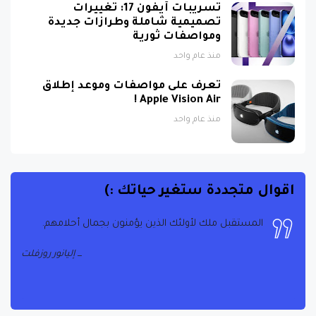
تسريبات آيفون 17: تغييرات
تصميمية شاملة وطرازات جديدة
ومواصفات ثورية
منذ عام واحد
تعرف على مواصفات وموعد إطلاق
Apple Vision Air !
منذ عام واحد
اقوال متجددة ستغير حياتك :)
الحياة هي ما يحدث عندما تكون مشغولاً بوضع خطط
أخرى
جون لينون