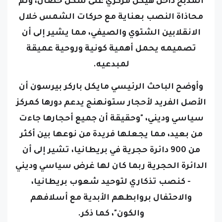
محاذاة النصب بعناية مع حركات الشمس خلال
الانقلابين الشتوي والصيفي، مما يشير إلى أن
تصميمه يحمل أهمية كونية وروحية عميقة
لمبدعيه.
وأوضح الباحث الرئيسي مايكل باركر بيرسون أن
الأصل الفريد لأحجار ستونهنج يدعم دورها كمركز
سياسي وديني، "وحقيقة أن جميع أحجارها جاءت
من بعيد، مما يجعلها فريدة من نوعها بين أكثر
من 900 دائرة حجرية في بريطانيا، تشير إلى أن
الدائرة الحجرية ربما كان لها غرض سياسي وديني
- كنصب تذكاري لتوحيد شعوب بريطانيا،
والاحتفال بروابطهم الأبدية مع أسلافهم
والكون"، كما ذكر.
وتشير الدراسات المقارنة للدوائر الحجرية في