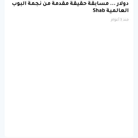
العالمية Shab
منذ 3 أعوام
الصفحة
من
سياسة
إتفاقية
السايت
اتصل