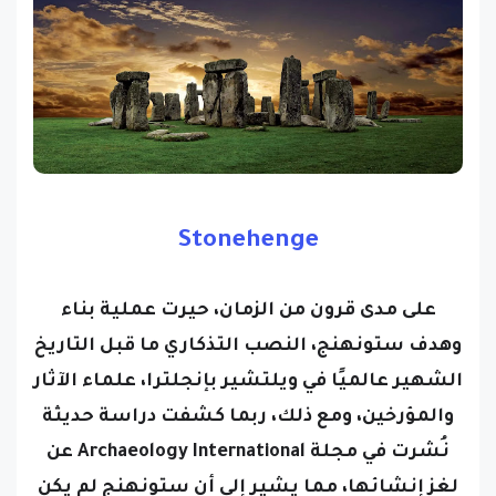
Stonehenge
على مدى قرون من الزمان، حيرت عملية بناء
وهدف ستونهنج، النصب التذكاري ما قبل التاريخ
الشهير عالميًا في ويلتشير بإنجلترا، علماء الآثار
والمؤرخين، ومع ذلك، ربما كشفت دراسة حديثة
نُشرت في مجلة Archaeology International عن
لغز إنشائها، مما يشير إلى أن ستونهنج لم يكن
مجرد موقع ديني - بل كان رمزًا للوحدة بين