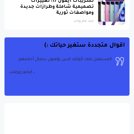
تسريبات آيفون 17: تغييرات
تصميمية شاملة وطرازات جديدة
ومواصفات ثورية
منذ عام واحد
اقوال متجددة ستغير حياتك :)
المستقبل ملك لأولئك الذين يؤمنون بجمال أحلامهم.
إليانور روزفلت