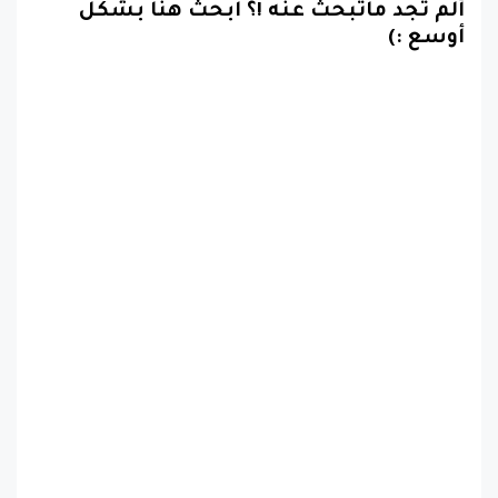
ألم تجد ماتبحث عنه !؟ ابحث هنا بشكل
أوسع :)