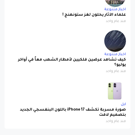
اخبار متنوعة
علماء الآثار يحلون لغز ستونهنج !
منذ عام واحد
اخبار متنوعة
كيف تشاهد عرضين فلكيين لأمطار الشهب معاً في أواخر
يوليو؟
منذ عام واحد
ابل
صورة مسربة تكشف iPhone 17 باللون البنفسجي الجديد
بتصميم لافت
منذ عام واحد