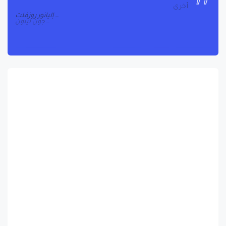
أخرى
جون لينون