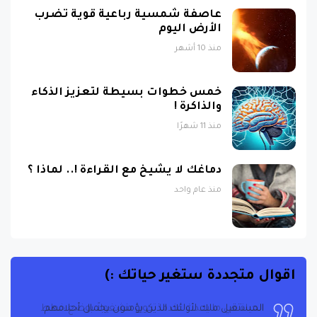
عاصفة شمسية رباعية قوية تضرب
الأرض اليوم
منذ 10 أشهر
خمس خطوات بسيطة لتعزيز الذكاء
والذاكرة !
منذ 11 شهرًا
دماغك لا يشيخ مع القراءة !.. لماذا ؟
منذ عام واحد
اقوال متجددة ستغير حياتك :)
الحياة هي ما يحدث عندما تكون مشغولاً بوضع خطط