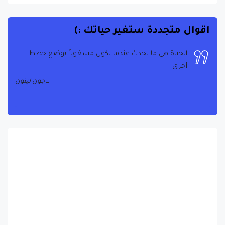
اقوال متجددة ستغير حياتك :)
انشر الحب حينما كنت. لا تدع أحد يأتي إليك أبدًا دون أن
يغادر سعيدًا
تيريزا الأم