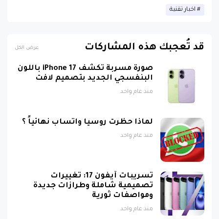
قد تُعجبك هذه المشاركات
عرض الكل
صورة مسربة تكشف iPhone 17 باللون
البنفسجي الجديد بتصميم لافت
منذ عام واحد
لماذا حظرت روسيا واتساب نهائياً ؟
منذ عام واحد
تسريبات آيفون 17: تغييرات
تصميمية شاملة وطرازات جديدة
ومواصفات ثورية
منذ عام واحد