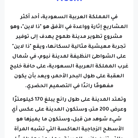
في المملكة العربية السعودية، أحد أكثر
المشاريع إثارة وواعدة في الأفق هو "ذا لاين"، وهو
مشروع تطوير مدينة طموح يهدف إلى توفير
تجربة معيشية مثالية لسكانها، ويقع "ذا لاين"
على الشواطئ النظيفة لمدينة نيوم، في شمال
غرب المملكة العربية السعودية، على حافة خليج
العقبة على طول البحر الأحمر، ويعد بأن يكون
مفهومًا رائدًا في التصميم الحضري.
وتمتد المدينة على طول رائع يبلغ 170 كيلومترًا
وعرض 200 متر، وستكون المدينة على عكس أي
شيء شوهد من قبل، وستكون ما يميزها هو
الأسطح الزجاجية العاكسة التي تشبه المرآة
والتي تزين جانبي المدينة، مما يمنحها طابعًا