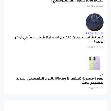
علماء الآثار يحلون لغز ستونهنج !
منذ عام واحد
اخبار متنوعة
كيف تشاهد عرضين فلكيين لأمطار الشهب معاً في أواخر
يوليو؟
منذ عام واحد
ابل
صورة مسربة تكشف iPhone 17 باللون البنفسجي الجديد
بتصميم لافت
منذ عام واحد