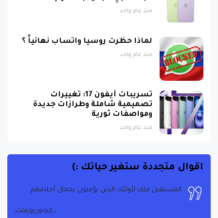
منذ عام واحد
لماذا حظرت روسيا واتساب نهائياً ؟
منذ عام واحد
تسريبات آيفون 17: تغييرات
تصميمية شاملة وطرازات جديدة
ومواصفات ثورية
منذ عام واحد
اقوال متجددة ستغير حياتك :)
المستقبل ملك لأولئك الذين يؤمنون بجمال أحلامهم.
إليانور روزفلت