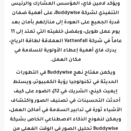
التنفيذي لشركة Buddywise، على أهمية ضمان
قدرة الجميع على العودة إلى منازلهم بأمان بعد
يوم عمل طويل، وبفضل خلفيته التي تمتد إلى 11
عاماً في شركة Vattenfall العملاقة لطاقة الرياح،
يدرك فاي أهمية إعطاء الأولوية للسلامة في
مكان العمل.
ويكمن مفتاح نهج Buddywise في التطورات
الحديثة في تكنولوجيا رؤية الكمبيوتر، ويسلط
إيميت كينج، الشريك في J12، الضوء على كيف
أحدثت التحسينات في تصنيف الصور واكتشاف
الأشياء ثورة في تدابير السلامة في أماكن العمل،
ويمكن لنموذج الذكاء الاصطناعي الخاص بشركة
Buddywise تحليل الصور في الوقت الفعلي من
الكاميرات المتصلة عبر شبكة Wi-Fi، وتحديد