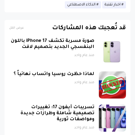
قد تُعجبك هذه المشاركات
عرض الكل
صورة مسربة تكشف iPhone 17 باللون
البنفسجي الجديد بتصميم لافت
منذ عام واحد
لماذا حظرت روسيا واتساب نهائياً ؟
منذ عام واحد
تسريبات آيفون 17: تغييرات
تصميمية شاملة وطرازات جديدة
ومواصفات ثورية
منذ عام واحد