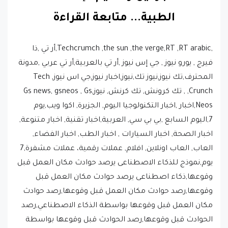
الطبية.
..
متابعة القراءة
,Techcrumch ,the sun ,the verge,RT ,RT arabic,أر تي ,ذا
فيرج , يورو نيوز , جي إس نيوز ,أر تي بالعربية,أر تي عربي ,مدونة
المحترف,تك نيوز,نيوز تك,نيوز,اخبار نيوز,جي اس نيوز, Tech
Crunch, , تك كرونش, تك كرنش, نيوز,Gs news, gsneos , Gs
Neos,اخبار ,اخبار التكنولوجيا اليوم, الجزيرة, اكوا ويب,يوم
7,اليوم السابع ,بي بي سي, العربية,اخبار تقنية, اخبار متنوعة,
اخبار الصحة, اخبار السيارات , اخبار الطب, اخبار الفضاء,
العاب, العاب اونلاين, افلام, عملات رقمية، عملات مشفرة,7
يوم,نموذج للذكاء الاصطناعى يرصد حوادث مكان العمل قبل
وقوعها,ذكاء اصطناعى يرصد حوادث مكان العمل قبل
وقوعها,رصد حوادث مكان العمل قبل وقوعها,رصد حوادث
مكان العمل قبل وقوعها بواسطة الذكاء الاصطناعي,رصد
الحوادث قبل وقوعها,رصد الحوادث قبل وقوعها بواسطة
الذكاء الاصطناعي,برنامج رصد الحوادث قبل وقوعها,نموذج